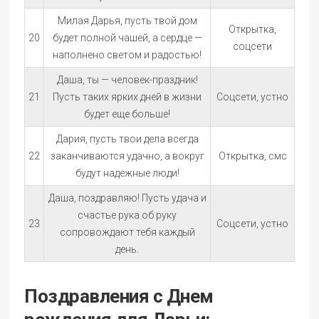
Милая Дарья, пусть твой дом
Открытка,
20
будет полной чашей, а сердце —
соцсети
наполнено светом и радостью!
Даша, ты — человек-праздник!
21
Пусть таких ярких дней в жизни
Соцсети, устно
будет еще больше!
Дария, пусть твои дела всегда
22
заканчиваются удачно, а вокруг
Открытка, смс
будут надежные люди!
Даша, поздравляю! Пусть удача и
счастье рука об руку
23
Соцсети, устно
сопровождают тебя каждый
день.
Поздравления с Днем