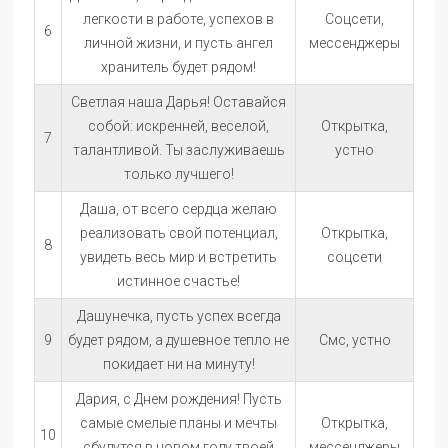
легкости в работе, успехов в
Соцсети,
6
личной жизни, и пусть ангел
мессенджеры
хранитель будет рядом!
Светлая наша Дарья! Оставайся
собой: искренней, веселой,
Открытка,
7
талантливой. Ты заслуживаешь
устно
только лучшего!
Даша, от всего сердца желаю
реализовать свой потенциал,
Открытка,
8
увидеть весь мир и встретить
соцсети
истинное счастье!
Дашунечка, пусть успех всегда
9
будет рядом, а душевное тепло не
Смс, устно
покидает ни на минуту!
Дария, с Днем рождения! Пусть
самые смелые планы и мечты
Открытка,
10
сбудутся в новом году твоей
мессенджеры