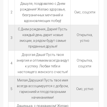
Дашуля, поздравляю с Днем
рождения! Желаю здоровья,
2
Смс, соцсети
безграничных мечтаний и
вдохновляющих побед!
С Днем рождения, Дария! Пусть
каждый день дарит новые
Открытка,
3
эмоции, а рядом будут самые
устно
преданные друзья!
Дорогая Даша! Пусть твоя
энергия и оптимизм всегда ведут
Открытка,
4
к успеху. Любви тебе и
соцсети
настоящего женского счастья!
Милая Дарушка! Пусть твое имя
всегда ассоциируется с добром,
5
Смс, устно
гармонией и плодотворными
начинаниями!
Дашенька, с праздником! Желаю