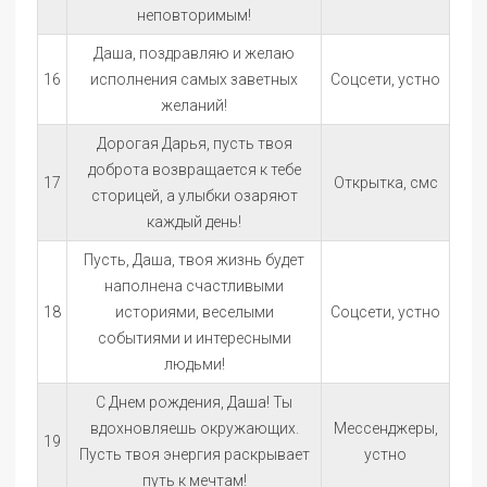
неповторимым!
Даша, поздравляю и желаю
16
исполнения самых заветных
Соцсети, устно
желаний!
Дорогая Дарья, пусть твоя
доброта возвращается к тебе
17
Открытка, смс
сторицей, а улыбки озаряют
каждый день!
Пусть, Даша, твоя жизнь будет
наполнена счастливыми
18
историями, веселыми
Соцсети, устно
событиями и интересными
людьми!
С Днем рождения, Даша! Ты
вдохновляешь окружающих.
Мессенджеры,
19
Пусть твоя энергия раскрывает
устно
путь к мечтам!