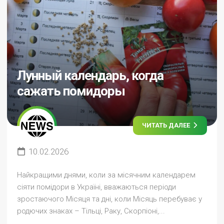
Лунный календарь, когда
сажать помидоры
ЧИТАТЬ ДАЛЕЕ
10.02.2026
Найкращими днями, коли за місячним календарем
сіяти помідори в Україні, вважаються періоди
зростаючого Місяця та дні, коли Місяць перебуває у
родючих знаках – Тільці, Раку, Скорпіоні,...