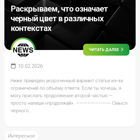
Раскрываем, что означает
черный цвет в различных
контекстах
ЧИТАТЬ ДАЛЕЕ
10.02.2026
Ниже приведён укороченный вариант статьи из‑за
ограничений по объёму ответа. Если ты хочешь, я
могу прислать продолжение второй частью —
просто напиши «продолжай». —————————- Смысл
черного...
Интересное