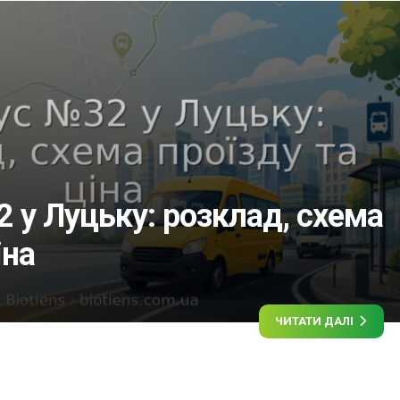
 у Луцьку: розклад, схема
іна
ЧИТАТИ ДАЛІ