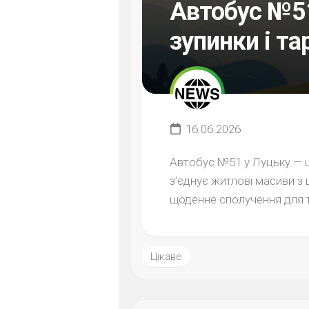
Автобус №51
зупинки і та
16.06.2026
Автобус №51 у Луцьку — ц
з’єднує житлові масиви з
щоденне сполучення для т
Цікаве