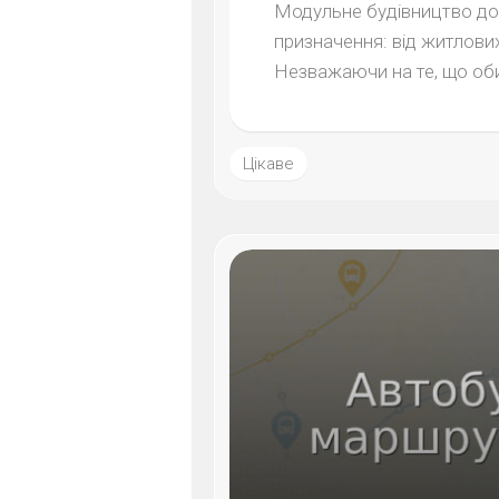
Модульне будівництво доз
призначення: від житлових
Незважаючи на те, що оби
Цікаве