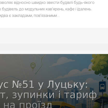
воляє відносно швидко звести будівлі будь-якого
 будівель до модульних кав’ярень, кафе і їдалень.
два є закладами, пов’язаними...