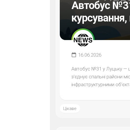
Автобус №31
курсування,
16.06.2026
Автобус №31 у Луцьку — ц
з’єднує спальні райони м
інфраструктурними об’єкт
Цікаве