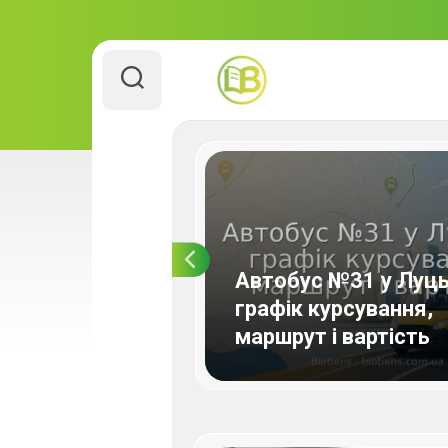
Перейти
до
вмісту
 у Луцьку:
Автобус №31 у Луць
ма проїзду та
графік курсування,
маршрут і вартість