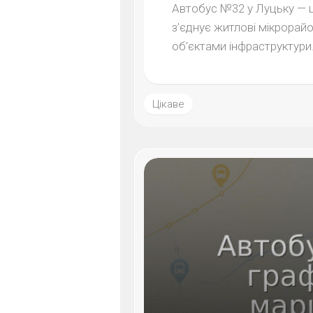
Автобус №32 у Луцьку — ц
з’єднує житлові мікрорай
об’єктами інфраструктури.
Цікаве