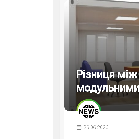
Різниця між
модульними
26.06.2026