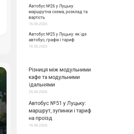
Автобус №26 у Луцьку:
маршрутна схема, розклад та
вартість
16.06.2026
Автобус №25 у Луцьку: як їде
автобус, графік і тариф
16.06.2026
Різниця між модульними
кафе та модульними
їдальнями
26.06.2026
Автобус №51 у Луцьку:
маршрут, зупинки і тариф
на проїзд
16.06.2026