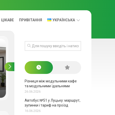
ЦІКАВЕ
ПРИВІТАННЯ
УКРАЇНСЬКА
УКРАЇНСЬКА
RUS
Автобус №51 у Луцьку:
маршрут, зупинки і тариф
Різниця між модульними кафе
на проїзд
та модульними їдальнями
26.06.2026
Автобус №51 у Луцьку: маршрут,
зупинки і тариф на проїзд
16.06.2026