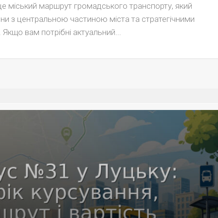
е міський маршрут громадського транспорту, який
они з центральною частиною міста та стратегічними
 Якщо вам потрібні актуальний...