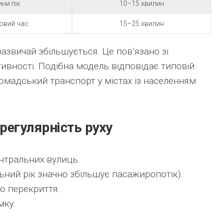
ини пік
10–15 хвилин
ковий час
15–25 хвилин
 зазвичай збільшується. Це пов’язано зі
ивності. Подібна модель відповідає типовій
ромадський транспорт у містах із населенням
регулярність руху
нтральних вулиць.
ьний рік значно збільшує пасажиропотік).
о перекриття.
мку.