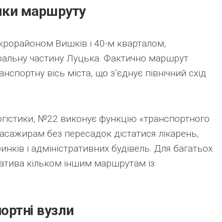
мки маршруту
крорайоном Вишків і 40-м кварталом,
ральну частину Луцька. Фактично маршрут
нспортну вісь міста, що з’єднує північний схід
логістики, №22 виконує функцію «транспортного
пасажирам без пересадок дістатися лікарень,
инків і адміністративних будівель. Для багатьох
атива кільком іншим маршрутам із
ортні вузли