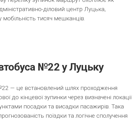
 адміністративно-діловий центр Луцька,
 мобільність тисяч мешканців.
втобуса №22 у Луцьку
№22 — це встановлений шлях проходження
вої до кінцевої зупинки через визначені локації
унктами посадки та висадки пасажирів. Така
прогнозованість поїздки та логічне сполучення