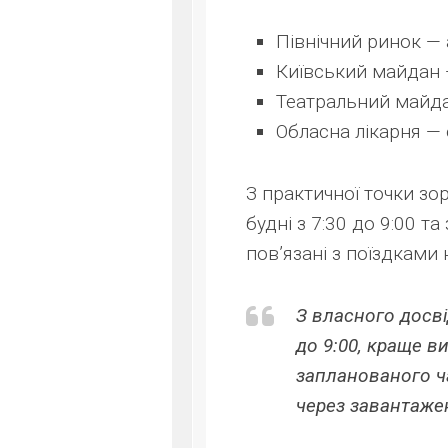
Північний ринок — 
Київський майдан 
Театральний майда
Обласна лікарня — 
З практичної точки зо
будні з 7:30 до 9:00 та
пов’язані з поїздками 
З власного досві
до 9:00, краще в
запланованого ч
через завантажен