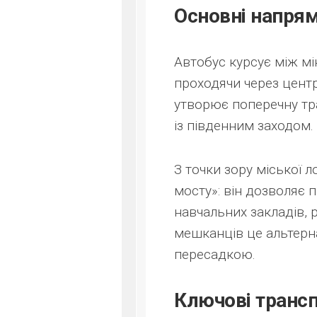
Основні напря
Автобус курсує між мі
проходячи через цент
утворює поперечну тра
із південним заходом.
З точки зору міської 
мосту»: він дозволяє 
навчальних закладів, р
мешканців це альтерн
пересадкою.
Ключові трансп