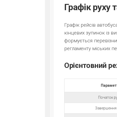
Графік руху 
Графік рейсів автобус
кінцевих зупинок із в
формується перевізни
регламенту міських п
Орієнтовний р
Парамет
Початок р
Завершення 