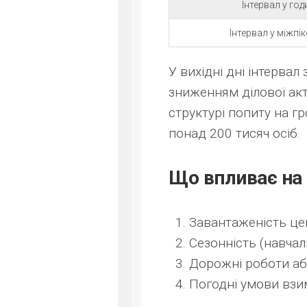
Інтервал у год
Інтервал у міжпі
У вихідні дні інтервал
зниженням ділової акт
структурі попиту на г
понад 200 тисяч осіб.
Що впливає на 
Завантаженість це
Сезонність (навчал
Дорожні роботи аб
Погодні умови взи