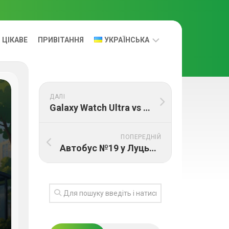
ЦІКАВЕ
ПРИВІТАННЯ
УКРАЇНСЬКА
УКРАЇНСЬКА
ДАЛІ
RUS
Galaxy Watch Ultra vs Galaxy Watch 8: який смартгодинник Samsung обрати?
ПОПЕРЕДНІЙ
Автобус №19 у Луцьку: повний маршрут, розклад і ціна проїзду