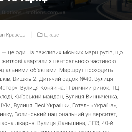
ан Кравець
Цікаве
 — це один із важливих міських маршрутів, що
і житлові квартали з центральною частиною
оціальними об’єктами. Маршрут проходить
ишків, Вишків-2, Дитячий садок №40, Вулиця
Мотор», Вулиця Конякіна, Північний ринок, ТЦ
лоді, Київський майдан, Вулиця Винниченка,
УМ, Вулиця Лесі Українки, Готель «Україна»,
чинку, Волинський національний університет,
асна лікарня, Вулиця Даньшина, ЛПЗ, 40-й
ому переліку зупинок маршрут охоплює як