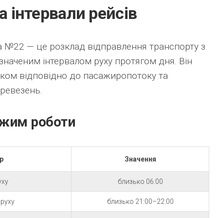
та інтервали рейсів
а №22 — це розклад відправлення транспорту з
изначеним інтервалом руху протягом дня. Він
ком відповідно до пасажиропотоку та
еревезень.
ежим роботи
р
Значення
уху
близько 06:00
руху
близько 21:00–22:00