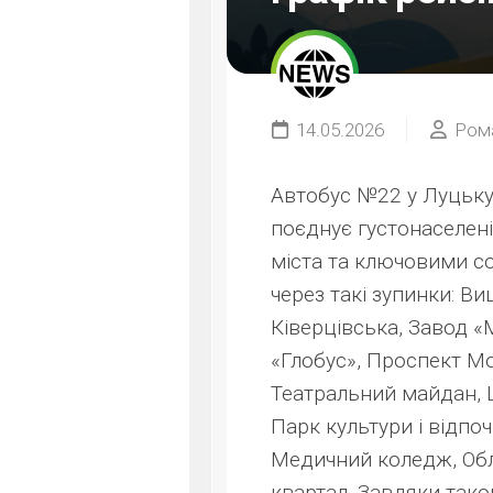
14.05.2026
Ром
Автобус №22 у Луцьку
поєднує густонаселен
міста та ключовими с
через такі зупинки: В
Ківерцівська, Завод «
«Глобус», Проспект Мо
Театральний майдан, Ц
Парк культури і відпо
Медичний коледж, Обл
квартал. Завдяки так