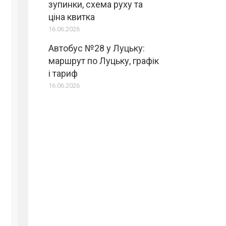
зупинки, схема руху та
ціна квитка
16.06.2026
Автобус №28 у Луцьку:
маршрут по Луцьку, графік
і тариф
16.06.2026