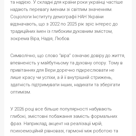
та надією. У складні для країни роки українці частіше
надають перевагу іменам зі світлим значенням.
Соціологи Інституту демографії НАН України
відзначають, що з 2022 по 2025 рік зріс інтерес до
традиційних імен із глибоким духовним змістом,
зокрема Віра, Надія, Любов.
Символічно, що слово “віра” означає довіру до життя,
впевненість у майбутньому та духовну опору. Тому в
привітаннях для Вери доречно підкреслювати не
лише красу чи успіхи, а й її внутрішній стрижень,
здатність підтримувати інших, надихати та зберігати
оптимізм.
У 2026 році все більше популярності набувають
глибокі, змістовні побажання замість формальних
фраз. Наприклад, акцент на реалізації мрій,
психоемоційній рівновазі, гармонії між роботою та