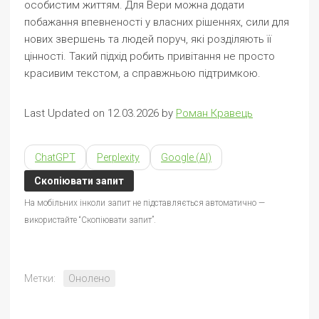
особистим життям. Для Вери можна додати
побажання впевненості у власних рішеннях, сили для
нових звершень та людей поруч, які розділяють її
цінності. Такий підхід робить привітання не просто
красивим текстом, а справжньою підтримкою.
Last Updated on 12.03.2026 by
Роман Кравець
ChatGPT
Perplexity
Google (AI)
Скопіювати запит
На мобільних інколи запит не підставляється автоматично —
використайте “Скопіювати запит”.
Метки:
Онолено