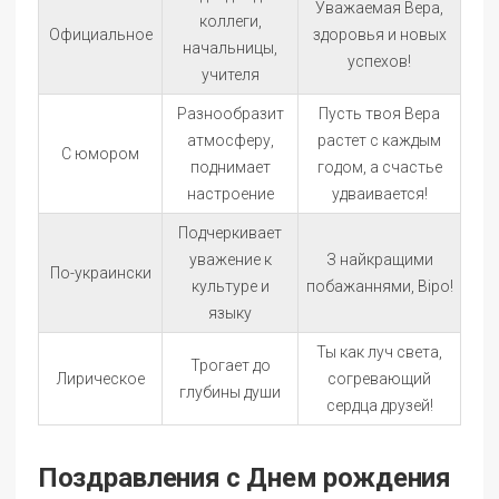
Уважаемая Вера,
коллеги,
Официальное
здоровья и новых
начальницы,
успехов!
учителя
Разнообразит
Пусть твоя Вера
атмосферу,
растет с каждым
С юмором
поднимает
годом, а счастье
настроение
удваивается!
Подчеркивает
уважение к
З найкращими
По-украински
культуре и
побажаннями, Віро!
языку
Ты как луч света,
Трогает до
Лирическое
согревающий
глубины души
сердца друзей!
Поздравления с Днем рождения