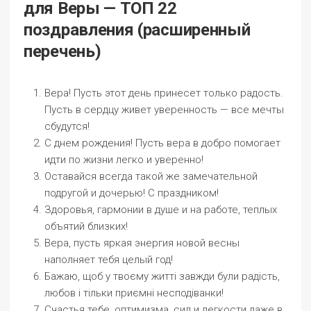
для Веры — ТОП 22
поздравления (расширенный
перечень)
Вера! Пусть этот день принесет только радость.
Пусть в сердцу живет уверенность — все мечты
сбудутся!
С днем рождения! Пусть вера в добро помогает
идти по жизни легко и уверенно!
Оставайся всегда такой же замечательной
подругой и дочерью! С праздником!
Здоровья, гармонии в душе и на работе, теплых
объятий близких!
Вера, пусть яркая энергия новой весны
наполняет тебя целый год!
Бажаю, щоб у твоєму житті завжди були радість,
любов і тільки приємні несподіванки!
Счастья тебе, оптимизма, сил и легкости даже в