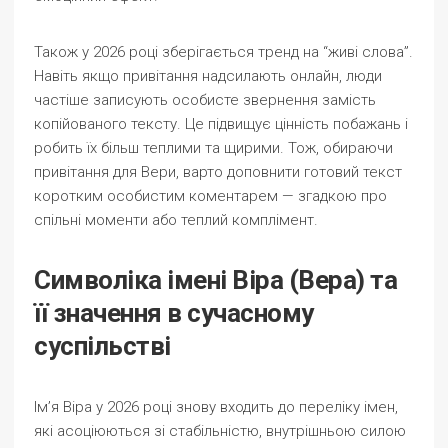
Також у 2026 році зберігається тренд на “живі слова”.
Навіть якщо привітання надсилають онлайн, люди
частіше записують особисте звернення замість
копійованого тексту. Це підвищує цінність побажань і
робить їх більш теплими та щирими. Тож, обираючи
привітання для Вери, варто доповнити готовий текст
коротким особистим коментарем — згадкою про
спільні моменти або теплий комплімент.
Символіка імені Віра (Вера) та
її значення в сучасному
суспільстві
Ім’я Віра у 2026 році знову входить до переліку імен,
які асоціюються зі стабільністю, внутрішньою силою