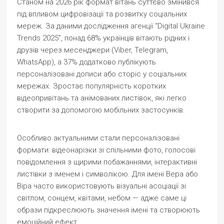
Станом на 2026 рік формат вітань суттєво змінився
під впливом цифровізації та розвитку соціальних
мереж. За даними дослідження агенції “Digital Ukraine
Trends 2025”, понад 68% українців вітають рідних і
друзів через месенджери (Viber, Telegram,
WhatsApp), а 37% додатково публікують
персоналізовані дописи або сторіс у соціальних
мережах. Зростає популярність коротких
відеопривітань та анімованих листівок, які легко
створити за допомогою мобільних застосунків.
Особливо актуальними стали персоналізовані
формати: відеонарізки зі спільними фото, голосові
повідомлення з щирими побажаннями, інтерактивні
листівки з іменем і символікою. Для імені Вера або
Віра часто використовують візуальні асоціації зі
світлом, сонцем, квітами, небом — адже саме ці
образи підкреслюють значення імені та створюють
емоційний ефект.