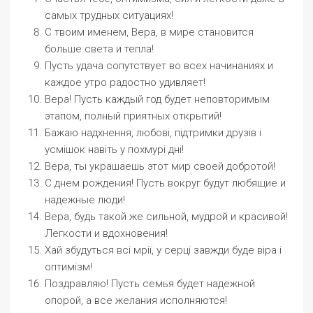
самых трудных ситуациях!
С твоим именем, Вера, в мире становится
больше света и тепла!
Пусть удача сопутствует во всех начинаниях и
каждое утро радостно удивляет!
Вера! Пусть каждый год будет неповторимым
этапом, полный приятных открытий!
Бажаю надхнення, любові, підтримки друзів і
усмішок навіть у похмурі дні!
Вера, ты украшаешь этот мир своей добротой!
С днем рождения! Пусть вокруг будут любящие и
надежные люди!
Вера, будь такой же сильной, мудрой и красивой!
Легкости и вдохновения!
Хай збудуться всі мрії, у серці завжди буде віра і
оптимізм!
Поздравляю! Пусть семья будет надежной
опорой, а все желания исполняются!