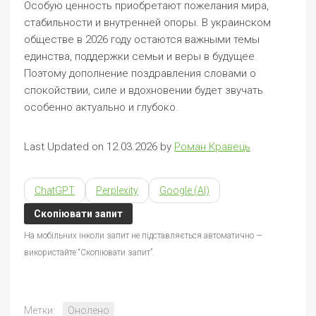
Особую ценность приобретают пожелания мира,
стабильности и внутренней опоры. В украинском
обществе в 2026 году остаются важными темы
единства, поддержки семьи и веры в будущее.
Поэтому дополнение поздравления словами о
спокойствии, силе и вдохновении будет звучать
особенно актуально и глубоко.
Last Updated on 12.03.2026 by
Роман Кравець
ChatGPT
Perplexity
Google (AI)
Скопіювати запит
На мобільних інколи запит не підставляється автоматично —
використайте “Скопіювати запит”.
Метки:
Онолено