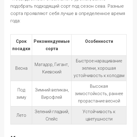
подобрать подходящий сорт под сезон сева. Разные
сорта проявляют себя лучше в определенное время
года:
Срок
Рекомендуемые
Особенности
посадки
сорта
Быстрое наращивание
Матадор, Гигант,
Весна
зелени, хорошая
Киевский
устойчивость к холодам
Высокая
Под
Зимний великан,
зимостойкость, раннее
зиму
Вирофлей
прорастание весной
Зелений гладкий,
Устойчивость к
Лето
Спейс
цветушности