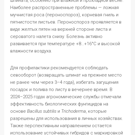
шпината, особенно при влажной и прохладной весне.
Наиболее распространенные проблемы — ложная
мучнистая роса (пероноспороз), корневая гниль и
пятнистости листьев. Пероноспороз проявляется в
виде желтых пятен на верхней стороне листа и
сероватого налета снизу. Болезнь активно
развивается при температуре +8…+16°C и высокой
влажности воздуха.
Для профилактики рекомендуется соблюдать
севооборот (возвращать шпинат на прежнее место
не ранее чем через 3–4 года), избегать загущения
посадок и полива по листу в вечернее время. В
2024–2025 годах агрономические службы отмечали
эффективность биологических фунгицидов на
основе
Bacillus subtilis
и
Trichoderma
, которые
разрешены для использования в личных хозяйствах.
Также перспективным направлением остается
использование устойчивых гибридов с маркировкой