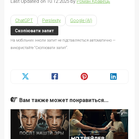
Last Updated on 10.12.2025 by
Роман Кравець
ChatGPT
Perplexity
Google (AI)
Скопіювати запит
На мобільних інколи запит не підставляється автоматично —
використайте “Скопіювати запит”.
Вам также может понравиться...