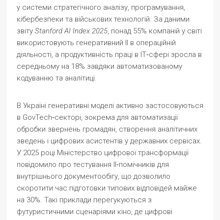
у системи стратегічного аналізу, програмування,
кібербезпеки та військових технологій. За даними
звіту
Stanford AI Index 2025
, понад 55% компаній у світі
використовують генеративний ІІ в операційній
діяльності, а продуктивність праці в ІТ‑сфері зросла в
середньому на 18% завдяки автоматизованому
кодуванню та аналітиці.
В Україні генеративні моделі активно застосовуються
в GovTech‑секторі, зокрема для автоматизації
обробки звернень громадян, створення аналітичних
зведень і цифрових асистентів у державних сервісах.
У 2025 році Міністерство цифрової трансформації
повідомило про тестування ІІ‑помічників для
внутрішнього документообігу, що дозволило
скоротити час підготовки типових відповідей майже
на 30%. Такі приклади перегукуються з
футуристичними сценаріями кіно, де цифрові