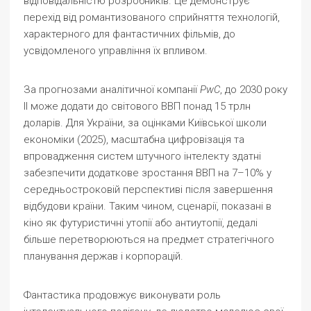
відповідальністю розробників. Це демонструє
перехід від романтизованого сприйняття технологій,
характерного для фантастичних фільмів, до
усвідомленого управління їх впливом.
За прогнозами аналітичної компанії
PwC
, до 2030 року
ІІ може додати до світового ВВП понад 15 трлн
доларів. Для України, за оцінками Київської школи
економіки (2025), масштабна цифровізація та
впровадження систем штучного інтелекту здатні
забезпечити додаткове зростання ВВП на 7–10% у
середньостроковій перспективі після завершення
відбудови країни. Таким чином, сценарії, показані в
кіно як футуристичні утопії або антиутопії, дедалі
більше перетворюються на предмет стратегічного
планування держав і корпорацій.
Фантастика продовжує виконувати роль