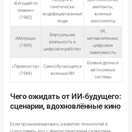
«Бегущий по
генетически
импланты,
лезвию»
модифицированные
военные
(1982)
люди
экзоскелеты
VR,
Виртуальная
«Матрица»
метавселенные,
реальность и
(1999)
цифровая
цифровое рабство
зависимость
Боевые дроны и
«Терминатор»
Самообучающиеся
автономные
(1984)
военные ИИ
системы
Чего ожидать от ИИ‑будущего:
сценарии, вдохновлённые кино
Если проанализировать развитие технологий и
сопоставить его с фантастическими сюжетами,