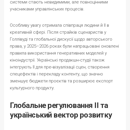
системи стають невидимими, але повноцінними
учасниками управлінських процесів.
Особливу увагу отримала співпраця людини й ІІ в
креативній сфері. Після страйків сценаристів у
Голлівуді та глобальної дискусії щодо авторського
права, у 2025–2026 роках були напрацьовані оновлені
правила використання генеративних моделей у
кіноіндустрії. Українські продакшн‑студії також
інтегрують ІІ для пре‑візуалізації сцен, створення
спецефектів і перекладу контенту, що значно
зменшує бюджети проєктів та розширює експорт
культурного продукту.
Глобальне регулювання ІІ та
український вектор розвитку