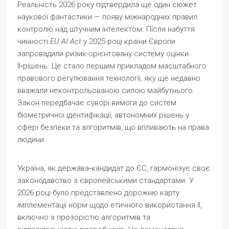
Реальність 2026 року підтвердила ще один сюжет
наукової фантастики — появу міжнародних правил
контролю над штучним інтелектом. Після набуття
чинності
EU AI Act
у 2025 році країни Європи
запровадили ризик-орієнтовану систему оцінки
ІІ‑рішень. Це стало першим прикладом масштабного
правового регулювання технології, яку ще недавно
вважали неконтрольованою силою майбутнього.
Закон передбачає суворі вимоги до систем
біометричної ідентифікації, автономних рішень у
сфері безпеки та алгоритмів, що впливають на права
людини.
Україна, як держава‑кандидат до ЄС, гармонізує своє
законодавство з європейськими стандартами. У
2026 році було представлено дорожню карту
імплементації норм щодо етичного використання ІІ,
включно з прозорістю алгоритмів та