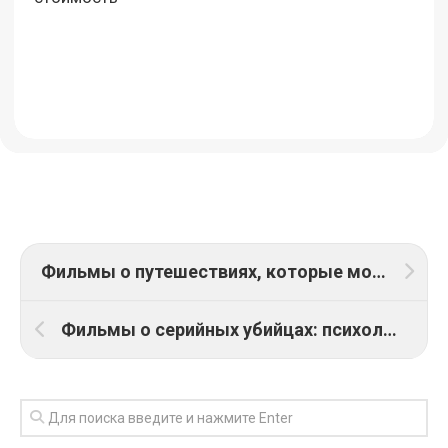
Фильмы о путешествиях, которые мотивируют отправиться в путь – идеи для тех, кто любит приключения и новые страны.
Фильмы о серийных убийцах: психологические триллеры, которые шокируют – топ самых страшных сюжетов.