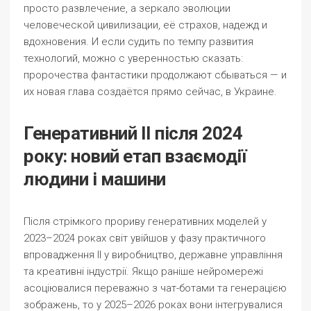
просто развлечение, а зеркало эволюции
человеческой цивилизации, её страхов, надежд и
вдохновения. И если судить по темпу развития
технологий, можно с уверенностью сказать:
пророчества фантастики продолжают сбываться — и
их новая глава создаётся прямо сейчас, в Украине.
Генеративний ІІ після 2024
року: новий етап взаємодії
людини і машини
Після стрімкого прориву генеративних моделей у
2023–2024 роках світ увійшов у фазу практичного
впровадження ІІ у виробництво, державне управління
та креативні індустрії. Якщо раніше нейромережі
асоціювалися переважно з чат-ботами та генерацією
зображень, то у 2025–2026 роках вони інтегрувалися