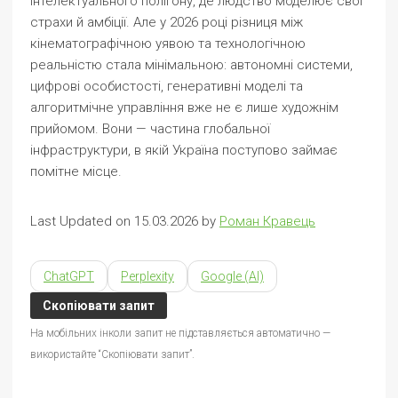
інтелектуального полігону, де людство моделює свої
страхи й амбіції. Але у 2026 році різниця між
кінематографічною уявою та технологічною
реальністю стала мінімальною: автономні системи,
цифрові особистості, генеративні моделі та
алгоритмічне управління вже не є лише художнім
прийомом. Вони — частина глобальної
інфраструктури, в якій Україна поступово займає
помітне місце.
Last Updated on 15.03.2026 by
Роман Кравець
ChatGPT
Perplexity
Google (AI)
Скопіювати запит
На мобільних інколи запит не підставляється автоматично —
використайте “Скопіювати запит”.