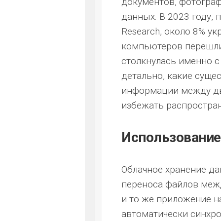
документов, фотограф
данных. В 2023 году,
Research, около 8% у
компьютеров перешли 
столкнулась именно 
детально, какие суще
информации между дв
избежать распростра
Использование
Облачное хранение д
переноса файлов межд
и то же приложение н
автоматически синхр