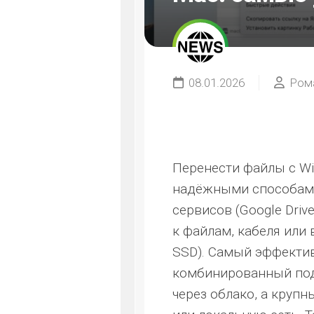
08.01.2026
Ром
Перенести файлы с W
надёжными способами
сервисов (Google Drive
к файлам, кабеля или
SSD). Самый эффекти
комбинированный под
через облако, а круп