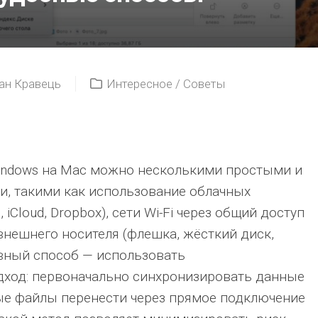
ан Кравець
Интересное
/
Советы
indows на Mac можно несколькими простыми и
, такими как использование облачных
, iCloud, Dropbox), сети Wi-Fi через общий доступ
 внешнего носителя (флешка, жёсткий диск,
вный способ — использовать
ход: первоначально синхронизировать данные
ные файлы перенести через прямое подключение