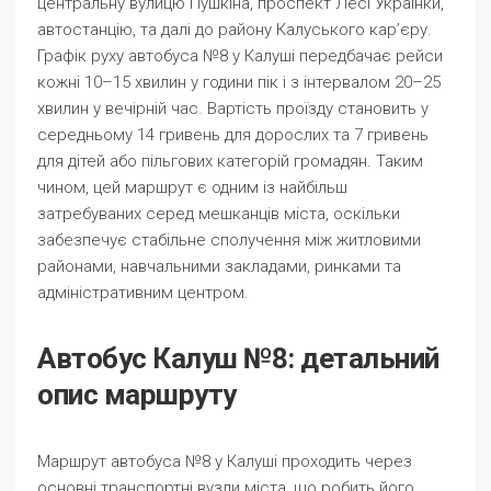
центральну вулицю Пушкіна, проспект Лесі Українки,
автостанцію, та далі до району Калуського кар’єру.
Графік руху автобуса №8 у Калуші передбачає рейси
кожні 10–15 хвилин у години пік і з інтервалом 20–25
хвилин у вечірній час. Вартість проїзду становить у
середньому 14 гривень для дорослих та 7 гривень
для дітей або пільгових категорій громадян. Таким
чином, цей маршрут є одним із найбільш
затребуваних серед мешканців міста, оскільки
забезпечує стабільне сполучення між житловими
районами, навчальними закладами, ринками та
адміністративним центром.
Автобус Калуш №8: детальний
опис маршруту
Маршрут автобуса №8 у Калуші проходить через
основні транспортні вузли міста, що робить його