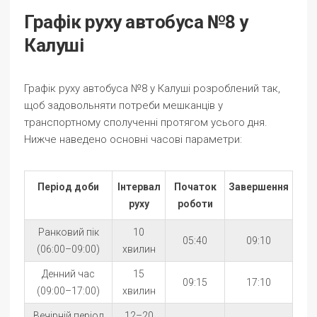
Графік руху автобуса №8 у
Калуші
Графік руху автобуса №8 у Калуші розроблений так,
щоб задовольняти потреби мешканців у
транспортному сполученні протягом усього дня.
Нижче наведено основні часові параметри:
Період доби
Інтервал
Початок
Завершення
руху
роботи
Ранковий пік
10
05:40
09:10
(06:00–09:00)
хвилин
Денний час
15
09:15
17:10
(09:00–17:00)
хвилин
Вечірній період
12–20