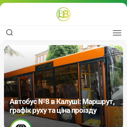
Перейти
до
вмісту
Автобус №8 в Калуші: Маршрут,
графік руху та ціна проїзду