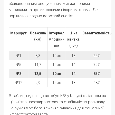
збалансованим сполученням між житловими
масивами та промисловими підприємствами. Для
порівняння подано короткий аналіз:
Маршрут
Довжина
Інтервал
Ціна
Завантаженість
(км)
у години
квитка
пік
(грн)
№1
8,3
12 хв
13
65%
№5
11,7
10 хв
14
72%
№8
12,5
10 хв
14
85%
№12
9,9
15 хв
13
68%
З таблиці видно, що автобус №8 у Калуші є лідером за
щільністю пасажиропотоку та стабільністю розкладу.
Це зумовлює його важливе значення для соціальної
інфраструктури міста.