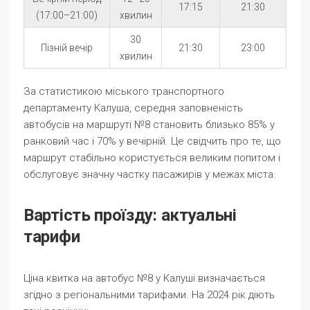
17:15
21:30
(17:00–21:00)
хвилин
30
Пізній вечір
21:30
23:00
хвилин
За статистикою міського транспортного
департаменту Калуша, середня заповненість
автобусів на маршруті №8 становить близько 85% у
ранковий час і 70% у вечірній. Це свідчить про те, що
маршрут стабільно користується великим попитом і
обслуговує значну частку пасажирів у межах міста.
Вартість проїзду: актуальні
тарифи
Ціна квитка на автобус №8 у Калуші визначається
згідно з регіональними тарифами. На 2024 рік діють