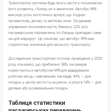
Транспортна система будь-якого міста є показником
його розвитку, і Калуш не є винятком. Автобус №8
виконує роль логістичної артерії, що з’єднує
промислову, ділову та житлову зони. За даними
управління економіки міста, близько 22% усіх
пасажирських перевезень по Калушу припадає саме
на цей маршрут. Це означає, що автобус №8 має
стратегічне значення для міського транспорту.
Дослідження транспортних потоків, проведене у 2023
році, показало, що приблизно 38% пасажирів
користуються автобусом №8 для відвідування
робочих місць і навчальних закладів, 44% — для
поїздок у центр міста та на ринок, а решта 18% — для
ділових або розважальних поїздок.
Таблиця статистики
пасажирських перевезень