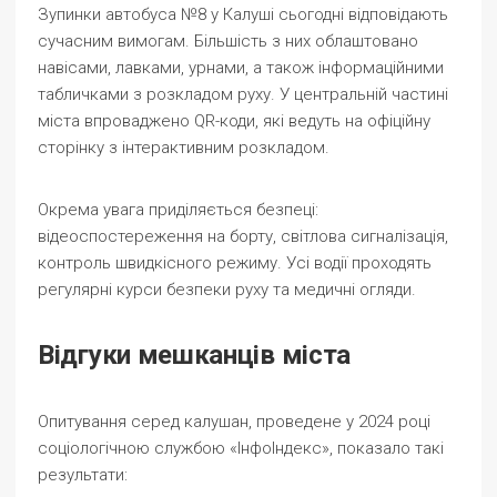
Зупинки автобуса №8 у Калуші сьогодні відповідають
сучасним вимогам. Більшість з них облаштовано
навісами, лавками, урнами, а також інформаційними
табличками з розкладом руху. У центральній частині
міста впроваджено QR-коди, які ведуть на офіційну
сторінку з інтерактивним розкладом.
Окрема увага приділяється безпеці:
відеоспостереження на борту, світлова сигналізація,
контроль швидкісного режиму. Усі водії проходять
регулярні курси безпеки руху та медичні огляди.
Відгуки мешканців міста
Опитування серед калушан, проведене у 2024 році
соціологічною службою «ІнфоІндекс», показало такі
результати: