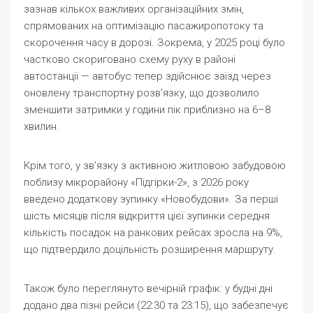
зазнав кількох важливих організаційних змін,
спрямованих на оптимізацію пасажиропотоку та
скорочення часу в дорозі. Зокрема, у 2025 році було
частково скориговано схему руху в районі
автостанції — автобус тепер здійснює заїзд через
оновлену транспортну розв’язку, що дозволило
зменшити затримки у години пік приблизно на 6–8
хвилин.
Крім того, у зв’язку з активною житловою забудовою
поблизу мікрорайону «Підгірки-2», з 2026 року
введено додаткову зупинку «Новобудови». За перші
шість місяців після відкриття цієї зупинки середня
кількість посадок на ранкових рейсах зросла на 9%,
що підтвердило доцільність розширення маршруту.
Також було переглянуто вечірній графік: у будні дні
додано два пізні рейси (22:30 та 23:15), що забезпечує