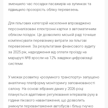
зменшило час посадки пасажирів на зупинках та
підвищило прозорість обліку перевезень.
Для пільгових категорій населення впроваджено
персоналізовані електронні картки з автоматичним
обліком поїздок. Це дозволило міській раді точніше
компенсувати перевізнику витрати за пільгові
перевезення. За результатами фінансового аудиту
за 2025 рік, надходження від оплати проїзду на
маршруті №8 зросли на 12% завдяки цифровізації
системи.
У межах розвитку «розумного транспорту» запущено
аналітичну платформу моніторингу заповнюваності
салону. На основі зібраних даних у 2026 році
планується адаптивне регулювання інтервалів руху в
години пікового навантаження, що дозволить
уникнути перевантаження автобусів і більш гнучко