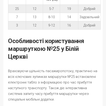
25
12
5-7
19
Добрий
7
13
8-10
14
Задовільний
3
12
9-12
16
Добрий
Особливості користування
маршруткою №25 у Білій
Церкві
Враховуючи щільність пасажиропотоку, практично на
всіх ключових зупинках маршрутки №25 встановлені
електронні табло з інформацією про час прибуття
наступного транспорту. Також діє інтерактивна
система запиту часу прибуття маршрутки через
спеціальні мобільні додатки.