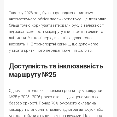
Також у 2026 році було впроваджено систему
автоматичного обліку пасажиропотоку. Це дозволяє
більш точно коригувати інтервали руху в залежності
від завантаженості маршруту в конкретні години та
дні тижня. У пікові періоди на лінію додатково
виходять 1–2 транспортні одиниці, що допомагає
уникати критичного перевантаження салонів.
Доступність та інклюзивність
маршруту №25
Одним із ключових напрямків розвитку маршрутки
№25 у 2025–2026 роках стала підвищена увага до
безбар’єрності. Понад 70% рухомого складу на
маршруті становлять низькопідлогові автобуси або
мікроавтобуси з відкидними пандусами. Це значно