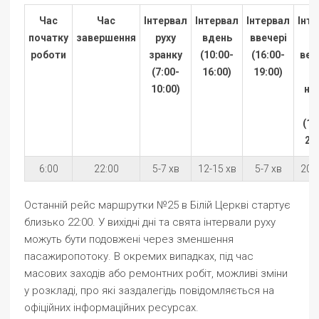
Час
Час
Інтервал
Інтервал
Інтервал
Інт
початку
завершення
руху
вдень
ввечері
роботи
зранку
(10:00-
(16:00-
веч
(7:00-
16:00)
19:00)
10:00)
ні
ч
(19
22
6:00
22:00
5-7 хв
12-15 хв
5-7 хв
20-
Останній рейс маршрутки №25 в Білій Церкві стартує
близько 22:00. У вихідні дні та свята інтервали руху
можуть бути подовжені через зменшення
пасажиропотоку. В окремих випадках, під час
масових заходів або ремонтних робіт, можливі зміни
у розкладі, про які заздалегідь повідомляється на
офіційних інформаційних ресурсах.