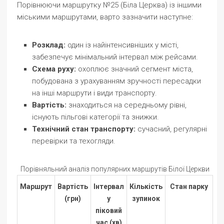
Порівнюючи маршрутку №25 (Біла Церква) із іншими
міськими маршрутами, варто зазначити наступне:
Розклад:
один із найінтенсивніших у місті,
забезпечує мінімальний інтервал між рейсами.
Схема руху:
охоплює значний сегмент міста,
побудована з урахуванням зручності пересадки
на інші маршрути і види транспорту.
Вартість:
знаходиться на середньому рівні,
існують пільгові категорії та знижки.
Технічний стан транспорту:
сучасний, регулярні
перевірки та техогляди.
Порівняльний аналіз популярних маршрутів Білої Церкви
Маршрут
Вартість
Інтервал
Кількість
Стан парку
(грн)
у
зупинок
піковий
час (хв)