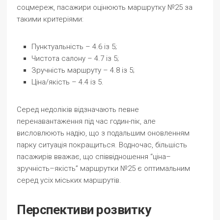
соцмереж, пасажири оцінюють маршрутку №25 за
такими критеріями:
Пунктуальність – 4.6 із 5;
Чистота салону – 4.7 із 5;
Зручність маршруту – 4.8 із 5;
Ціна/якість – 4.4 із 5.
Серед недоліків відзначають певне
перенавантаження під час годин-пік, але
висловлюють надію, що з подальшим оновленням
парку ситуація покращиться. Водночас, більшість
пасажирів вважає, що співвідношення “ціна–
зручність–якість” маршрутки №25 є оптимальним
серед усіх міських маршрутів.
Перспективи розвитку