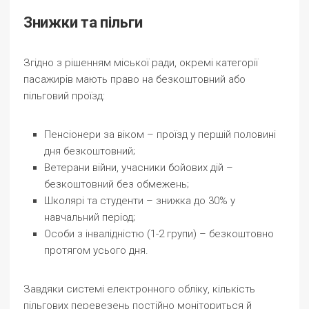
Знижки та пільги
Згідно з рішенням міської ради, окремі категорії
пасажирів мають право на безкоштовний або
пільговий проїзд:
Пенсіонери за віком – проїзд у першій половині
дня безкоштовний;
Ветерани війни, учасники бойових дій –
безкоштовний без обмежень;
Школярі та студенти – знижка до 30% у
навчальний період;
Особи з інвалідністю (1-2 групи) – безкоштовно
протягом усього дня.
Завдяки системі електронного обліку, кількість
пільгових перевезень постійно моніториться й