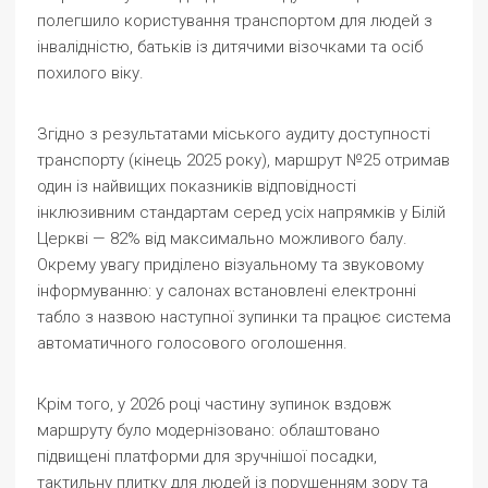
полегшило користування транспортом для людей з
інвалідністю, батьків із дитячими візочками та осіб
похилого віку.
Згідно з результатами міського аудиту доступності
транспорту (кінець 2025 року), маршрут №25 отримав
один із найвищих показників відповідності
інклюзивним стандартам серед усіх напрямків у Білій
Церкві — 82% від максимально можливого балу.
Окрему увагу приділено візуальному та звуковому
інформуванню: у салонах встановлені електронні
табло з назвою наступної зупинки та працює система
автоматичного голосового оголошення.
Крім того, у 2026 році частину зупинок вздовж
маршруту було модернізовано: облаштовано
підвищені платформи для зручнішої посадки,
тактильну плитку для людей із порушенням зору та