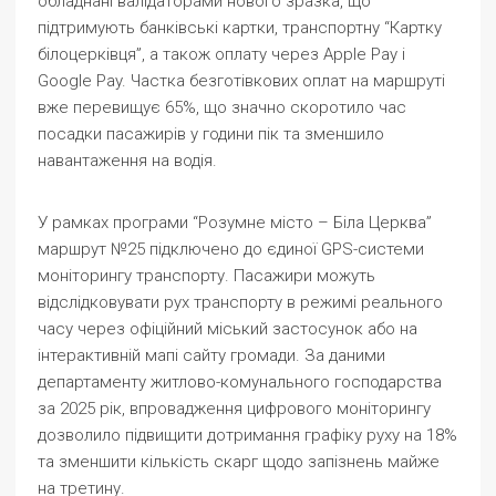
обладнані валідаторами нового зразка, що
підтримують банківські картки, транспортну “Картку
білоцерківця”, а також оплату через Apple Pay і
Google Pay. Частка безготівкових оплат на маршруті
вже перевищує 65%, що значно скоротило час
посадки пасажирів у години пік та зменшило
навантаження на водія.
У рамках програми “Розумне місто – Біла Церква”
маршрут №25 підключено до єдиної GPS-системи
моніторингу транспорту. Пасажири можуть
відслідковувати рух транспорту в режимі реального
часу через офіційний міський застосунок або на
інтерактивній мапі сайту громади. За даними
департаменту житлово-комунального господарства
за 2025 рік, впровадження цифрового моніторингу
дозволило підвищити дотримання графіку руху на 18%
та зменшити кількість скарг щодо запізнень майже
на третину.