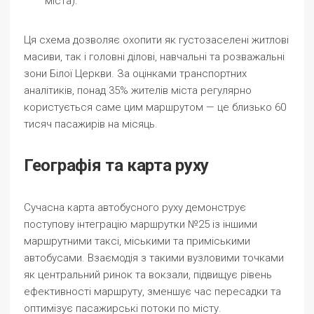
міста).
Ця схема дозволяє охопити як густозаселені житлові
масиви, так і головні ділові, навчальні та розважальні
зони Білої Церкви. За оцінками транспортних
аналітиків, понад 35% жителів міста регулярно
користується саме цим маршрутом — це близько 60
тисяч пасажирів на місяць.
Географія та карта руху
Сучасна карта автобусного руху демонструє
поступову інтеграцію маршрутки №25 із іншими
маршрутними таксі, міськими та приміськими
автобусами. Взаємодія з такими вузловими точками
як центральний ринок та вокзали, підвищує рівень
ефективності маршруту, зменшує час пересадки та
оптимізує пасажирські потоки по місту.