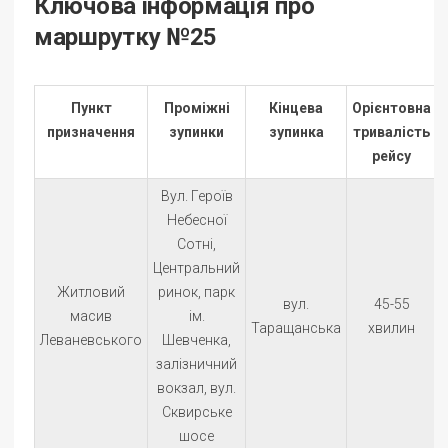
Ключова інформація про
маршрутку №25
Пункт
Проміжні
Кінцева
Орієнтовна
призначення
зупинки
зупинка
тривалість
рейсу
Вул. Героїв
Небесної
Сотні,
Центральний
Житловий
ринок, парк
вул.
45-55
масив
ім.
Таращанська
хвилин
Леваневського
Шевченка,
залізничний
вокзал, вул.
Сквирське
шосе