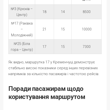
№3 (Крюків –
18
14
8500
Центр)
№17 (Раківка
–
21
15
10000
Молодіжний)
№25 (Біла
17
15
7300
гора – Центр)
Як видно, маршрутка 17 у Кременчуці демонструє
стабільно високі показники серед інших перевізних
напрямків за кількістю пасажирів і частотою рейсів.
Поради пасажирам щодо
користування маршрутом