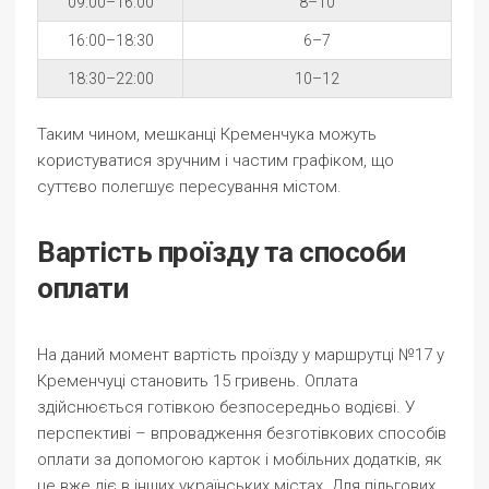
09:00–16:00
8–10
16:00–18:30
6–7
18:30–22:00
10–12
Таким чином, мешканці Кременчука можуть
користуватися зручним і частим графіком, що
суттєво полегшує пересування містом.
Вартість проїзду та способи
оплати
На даний момент вартість проїзду у маршрутці №17 у
Кременчуці становить 15 гривень. Оплата
здійснюється готівкою безпосередньо водієві. У
перспективі – впровадження безготівкових способів
оплати за допомогою карток і мобільних додатків, як
це вже діє в інших українських містах. Для пільгових