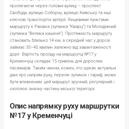
пролягаючи через головні вулиці – проспект
Свободи, вулицю Соборну, вулицю Київську та інші
ключові транспортні артерії. Кінцевими пунктами
маршруту є Раківка (зупинка “Кварц”) та Молодіжний
(зупинка “Велика кишеня”). Протяжність маршруту
становить близько 14 км, а середній час у дорозі
займає 35–40 хвилин залежно від завантаженості
доріг. Вартість проїзду на маршрутці №17 у
Кременчуці складає 15 гривень для дорослих
пасажирів. Таким чином, кожен, хто шукає актуальні
дані про напрям руху, перелік зупинок і тариф, може
бути впевненим: цей маршрут зручний, регулярний і
охоплює значну частину міської території.
Опис напрямку руху маршрутки
№17 у Кременчуці