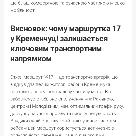
ще більш комфортною та сучасною частиною міської
мобільності.
Висновок: чому маршрутка 17
у Кременчуці залишається
ключовим транспортним
напрямком
Отже, маршрут №17 — це транспортна артерія, що
з’єднує два великі житлові райони Кременчука і
проходить через центральну частину міста. Він
забезпечує стабільне сполучення між Раківкою,
центром і Молодіжним, має оптимальний графік руху,
доступну вартість проїзду та високу регулярність.
Завдяки своїй розгалуженій лінії зупинок і частим
рейсам цей маршрут користується величезною
популярністю серед мешканців різного віку.