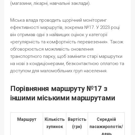
(магазини, лікарні, навчальні заклади).
Міська влада проводить щорічний моніторинг
ефективності маршрутів, зокрема №17. У 2023 році
він отримав одні з найвищих оцінок у категорії
«регулярність та комфортність перевезення». Також
обговорюється можливість оновлення
транспортного парку, щоб замінити старі маршрутки
на нові з кондиціонерами, безконтактною оплатою та
доступом для маломобільних груп населення.
Порівняння маршруту №17 з
іншими міськими маршрутами
Маршрут
Кількість
Вартість
Середній
зупинок
(грн)
пасажиропотік/
день