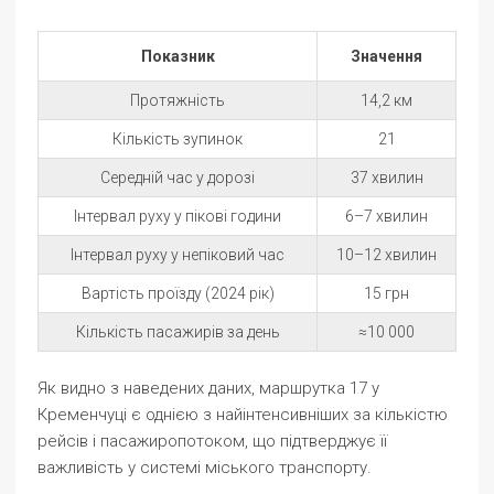
Показник
Значення
Протяжність
14,2 км
Кількість зупинок
21
Середній час у дорозі
37 хвилин
Інтервал руху у пікові години
6–7 хвилин
Інтервал руху у непіковий час
10–12 хвилин
Вартість проїзду (2024 рік)
15 грн
Кількість пасажирів за день
≈10 000
Як видно з наведених даних, маршрутка 17 у
Кременчуці є однією з найінтенсивніших за кількістю
рейсів і пасажиропотоком, що підтверджує її
важливість у системі міського транспорту.