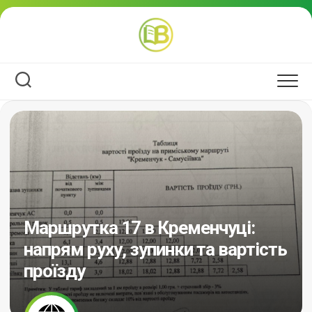
Перейти
до
вмісту
Маршрутка 17 в Кременчуці:
напрям руху, зупинки та вартість
проїзду