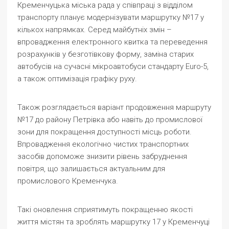
Кременчуцька міська рада у співпраці з відділом
транспорту планує модернізувати маршрутку №17 у
кількох напрямках. Серед майбутніх змін –
впровадження електронного квитка та переведення
розрахунків у безготівкову форму, заміна старих
автобусів на сучасні мікроавтобуси стандарту Euro-5,
а також оптимізація графіку руху.
Також розглядається варіант продовження маршруту
№17 до району Петрівка або навіть до промислової
зони для покращення доступності місць роботи.
Впровадження екологічно чистих транспортних
засобів допоможе знизити рівень забруднення
повітря, що залишається актуальним для
промислового Кременчука.
Такі оновлення сприятимуть покращенню якості
життя містян та зроблять маршрутку 17 у Кременчуці