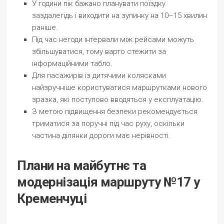
У години пік бажано планувати поїздку
заздалегідь і виходити на зупинку на 10–15 хвилин
раніше.
Під час негоди інтервали між рейсами можуть
збільшуватися, тому варто стежити за
інформаційними табло.
Для пасажирів із дитячими колясками
найзручніше користуватися маршрутками нового
зразка, які поступово вводяться у експлуатацію.
З метою підвищення безпеки рекомендується
триматися за поручні під час руху, оскільки
частина ділянки дороги має нерівності.
Плани на майбутнє та
модернізація маршруту №17 у
Кременчуці