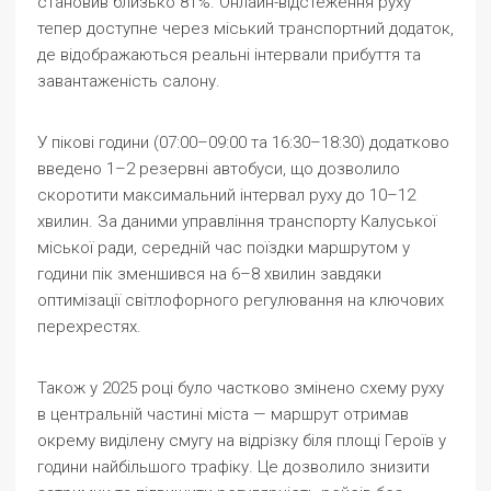
становив близько 81%. Онлайн-відстеження руху
тепер доступне через міський транспортний додаток,
де відображаються реальні інтервали прибуття та
завантаженість салону.
У пікові години (07:00–09:00 та 16:30–18:30) додатково
введено 1–2 резервні автобуси, що дозволило
скоротити максимальний інтервал руху до 10–12
хвилин. За даними управління транспорту Калуської
міської ради, середній час поїздки маршрутом у
години пік зменшився на 6–8 хвилин завдяки
оптимізації світлофорного регулювання на ключових
перехрестях.
Також у 2025 році було частково змінено схему руху
в центральній частині міста — маршрут отримав
окрему виділену смугу на відрізку біля площі Героїв у
години найбільшого трафіку. Це дозволило знизити