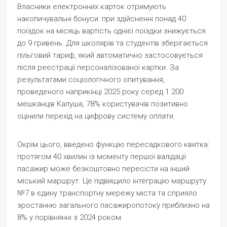
Власники електронних карток отримують
накопичувальні бонуси: при здійсненні понад 40
поїздок на місяць вартість однієї поїздки знижується
до 9 гривень. Для школярів та студентів зберігається
пільговий тариф, який автоматично застосовується
після реєстрації персоналізованої картки. За
результатами соціологічного опитування,
проведеного наприкінці 2025 року серед 1 200
мешканців Калуша, 78% користувачів позитивно
оцінили перехід на цифрову систему оплати.
Окрім цього, введено функцію пересадкового квитка:
протягом 40 хвилин із моменту першої валідації
пасажир може безкоштовно пересісти на інший
міський маршрут. Це підвищило інтеграцію маршруту
№7 в єдину транспортну мережу міста та сприяло
зростанню загального пасажиропотоку приблизно на
8% у порівнянні з 2024 роком.