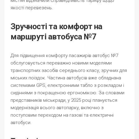
містян відзначили справедливість тарифу щодо
якості перевезень.
Зручності та комфорт на
маршруті автобуса №7
Для підвищення комфорту пасажирів автобус №7
обслуговується переважно новими моделями
транспортних засобів середнього класу, зручних для
міських поїздок. Частина автобусів вже обладнана
системами GPS, електронними табло з розкладом і
сидіннями з покращеною ергономікою. За словами
представників міськради, у 2025 році планується
модернізація всього автопарку, включно з
поступовим переходом на газові та електричні
автобуси.