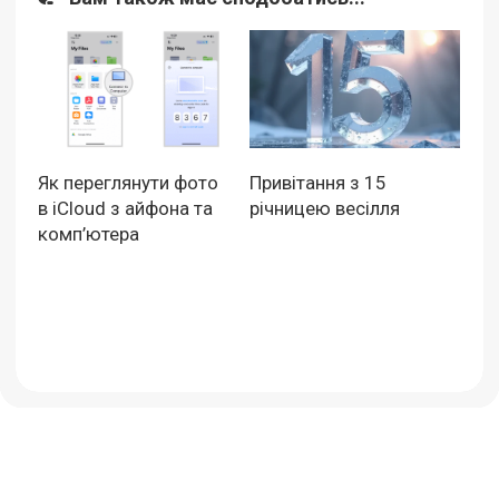
Як переглянути фото
Привітання з 15
в iCloud з айфона та
річницею весілля
комп’ютера