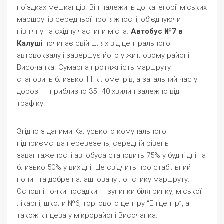
поїздках мешканців. Він належить до категорії міських
маршрутів середньої протяжності, об’єднуючи
північну та східну частини міста.
Автобус №7 в
Калуші
починає свій шлях від центрального
автовокзалу і завершує його у житловому районі
Височанка. Сумарна протяжність маршруту
становить близько 11 кілометрів, а загальний час у
дорозі — приблизно 35–40 хвилин залежно від
трафіку.
Згідно з даними Калуського комунального
підприємства перевезень, середній рівень
завантаженості автобуса становить 75% у будні дні та
близько 50% у вихідні. Це свідчить про стабільний
попит та добре налаштовану логістику маршруту.
Основні точки посадки — зупинки біля ринку, міської
лікарні, школи №6, торгового центру “Епіцентр”, а
також кінцева у мікрорайоні Височанка.