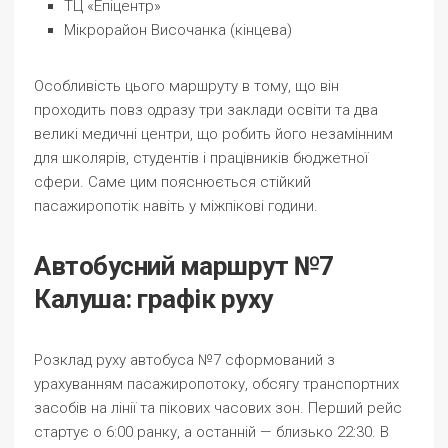
ТЦ «Епіцентр»
Мікрорайон Височанка (кінцева)
Особливість цього маршруту в тому, що він
проходить повз одразу три заклади освіти та два
великі медичні центри, що робить його незамінним
для школярів, студентів і працівників бюджетної
сфери. Саме цим пояснюється стійкий
пасажиропотік навіть у міжпікові години.
Автобусний маршрут №7
Калуша: графік руху
Розклад руху автобуса №7 сформований з
урахуванням пасажиропотоку, обсягу транспортних
засобів на лінії та пікових часових зон. Перший рейс
стартує о 6:00 ранку, а останній — близько 22:30. В