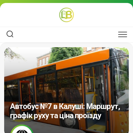
Перейти
до
вмісту
Автобус №7 в Калуші: Маршрут,
графік руху та ціна проїзду