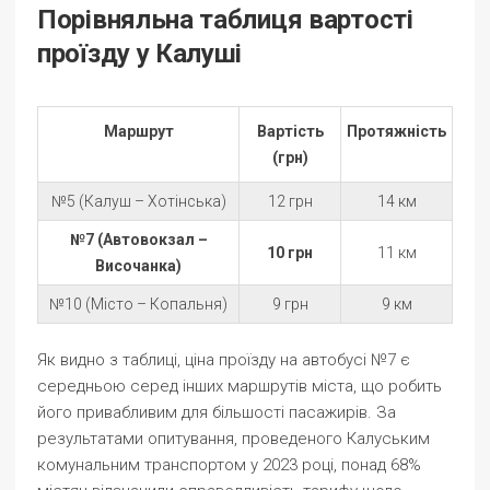
Порівняльна таблиця вартості
проїзду у Калуші
Маршрут
Вартість
Протяжність
(грн)
№5 (Калуш – Хотінська)
12 грн
14 км
№7 (Автовокзал –
10 грн
11 км
Височанка)
№10 (Місто – Копальня)
9 грн
9 км
Як видно з таблиці, ціна проїзду на автобусі №7 є
середньою серед інших маршрутів міста, що робить
його привабливим для більшості пасажирів. За
результатами опитування, проведеного Калуським
комунальним транспортом у 2023 році, понад 68%