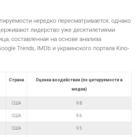
тируемости нередко пересматривается, однако
держивают лидерство уже десятилетиями.
ца, составленная на основе анализа
ogle Trends, IMDb и украинского портала Kino-
Страна
Оценка воздействия (по цитируемости в
а
медиа)
США
9.8
США
9.6
США
9.5