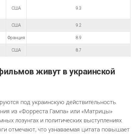
США
9.3
США
9.2
Франция
8.9
США
8.7
 фильмов живут в украинской
руются под украинскую действительность.
ния из «Форреста Гампа» или «Матрицы»
мных лозунгах и политических выступлениях.
ги отмечают, что узнаваемая цитата повышает