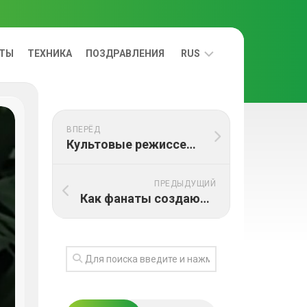
ЕТЫ
ТЕХНИКА
ПОЗДРАВЛЕНИЯ
RUS
УКРАЇНСЬКА
ВПЕРЁД
RUS
Культовые режиссеры и их шедевры: Тарантино, Кубрик, Скорсезе и другие
ПРЕДЫДУЩИЙ
Как фанаты создают культ вокруг фильмов: от мерча до фанатских форумов