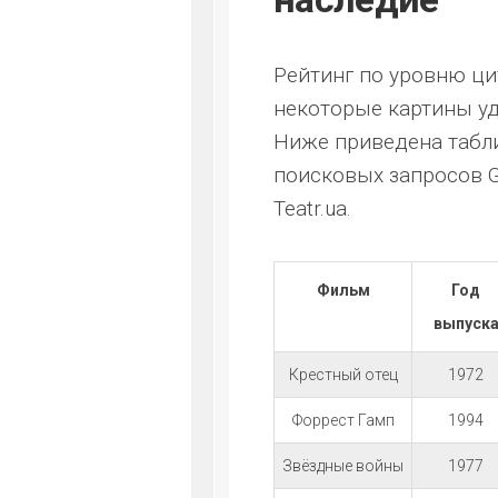
Рейтинг по уровню ци
некоторые картины у
Ниже приведена табли
поисковых запросов Go
Teatr.ua.
Фильм
Год
выпуск
Крестный отец
1972
Форрест Гамп
1994
Звёздные войны
1977