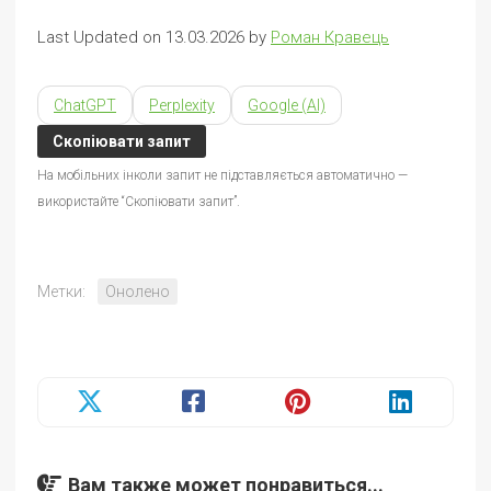
Last Updated on 13.03.2026 by
Роман Кравець
ChatGPT
Perplexity
Google (AI)
Скопіювати запит
На мобільних інколи запит не підставляється автоматично —
використайте “Скопіювати запит”.
Метки:
Онолено
Вам также может понравиться...