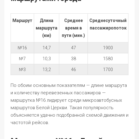
Маршрут
Длина
Среднее
Среднесуточный
маршрута
время в
пассажиропоток
(км)
пути (мин.)
№16
14,7
47
1900
№7
10,3
38
1580
№3
13,2
46
1700
По обоим основным показателям — длине маршрута
и количеству перевезенных пассажиров —
маршрутка №16 лидирует среди микроавтобусных
маршрутов Белой Церкви. Такая популярность
объясняется удачно подобранной схемой движения и
частотой рейсов.