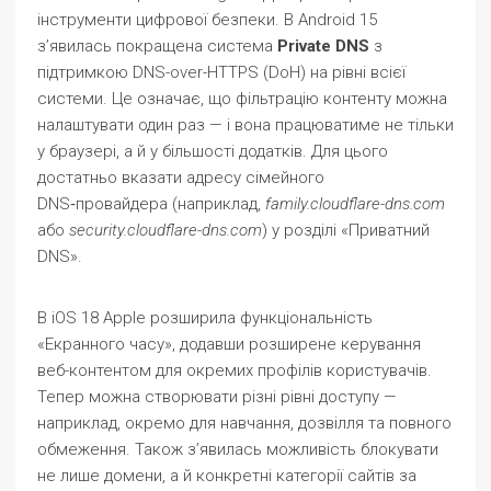
інструменти цифрової безпеки. В Android 15
з’явилась покращена система
Private DNS
з
підтримкою DNS-over-HTTPS (DoH) на рівні всієї
системи. Це означає, що фільтрацію контенту можна
налаштувати один раз — і вона працюватиме не тільки
у браузері, а й у більшості додатків. Для цього
достатньо вказати адресу сімейного
DNS‑провайдера (наприклад,
family.cloudflare-dns.com
або
security.cloudflare-dns.com
) у розділі «Приватний
DNS».
В iOS 18 Apple розширила функціональність
«Екранного часу», додавши розширене керування
веб-контентом для окремих профілів користувачів.
Тепер можна створювати різні рівні доступу —
наприклад, окремо для навчання, дозвілля та повного
обмеження. Також з’явилась можливість блокувати
не лише домени, а й конкретні категорії сайтів за