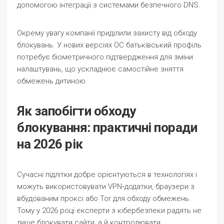
допомогою інтеграції з системами безпечного DNS.
Окрему увагу компанії приділили захисту від обходу
блокувань. У нових версіях ОС батьківський профіль
потребує біометричного підтвердження для зміни
налаштувань, що ускладнює самостійне зняття
обмежень дитиною.
Як запобігти обходу
блокування: практичні поради
на 2026 рік
Сучасні підлітки добре орієнтуються в технологіях і
можуть використовувати VPN‑додатки, браузери з
вбудованим проксі або Tor для обходу обмежень.
Тому у 2026 році експерти з кібербезпеки радять не
лише блокувати сайти, а й контролювати