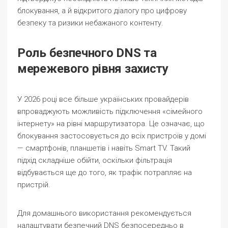
блокування, а й відкритого діалогу про цифрову
безпеку та ризики небажаного контенту.
Роль безпечного DNS та
мережевого рівня захисту
У 2026 році все більше українських провайдерів
впроваджують можливість підключення «сімейного
інтернету» на рівні маршрутизатора. Це означає, що
блокування застосовується до всіх пристроїв у домі
— смартфонів, планшетів і навіть Smart TV. Такий
підхід складніше обійти, оскільки фільтрація
відбувається ще до того, як трафік потрапляє на
пристрій.
Для домашнього використання рекомендується
налаштувати безпечний DNS безпосередньо в