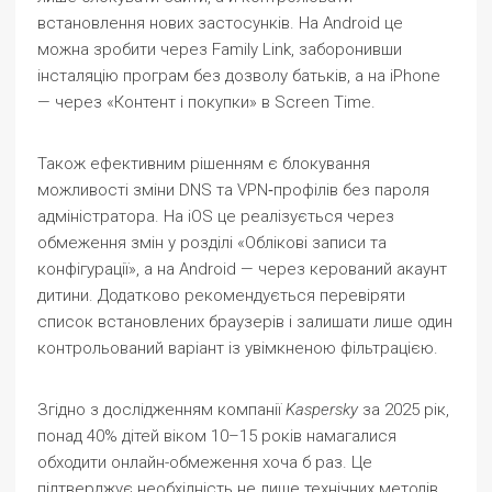
встановлення нових застосунків. На Android це
можна зробити через Family Link, заборонивши
інсталяцію програм без дозволу батьків, а на iPhone
— через «Контент і покупки» в Screen Time.
Також ефективним рішенням є блокування
можливості зміни DNS та VPN‑профілів без пароля
адміністратора. На iOS це реалізується через
обмеження змін у розділі «Облікові записи та
конфігурації», а на Android — через керований акаунт
дитини. Додатково рекомендується перевіряти
список встановлених браузерів і залишати лише один
контрольований варіант із увімкненою фільтрацією.
Згідно з дослідженням компанії
Kaspersky
за 2025 рік,
понад 40% дітей віком 10–15 років намагалися
обходити онлайн-обмеження хоча б раз. Це
підтверджує необхідність не лише технічних методів