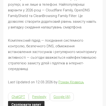
роутері, а не лише в телефоні. Найпопулярніші
варіанти у 2026 році — Cloudflare Family, OpenDNS
FamilyShield та CleanBrowsing Family Filter. Це
дозволяє створити додатковий рівень захисту навіть
у випадку скидання налаштувань смартфона.
Комплексний підхід — поєднання системного
контролю, безпечного DNS, обмеження
встановлення застосунків і регулярного моніторингу
активності — сьогодні вважається найефективнішою
стратегією захисту дітей і підлітків в інтернет-
середовищі.
Last Updated on 12.03.2026 by
Роман Кравець
ChatGPT
Perplexity
Google (AI)
Скопіювати запит