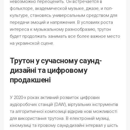
невозможно переоценить. Он встречается в
фольклоре, академической музыке, джазе, и поп-
культуре, становясь универсальным средством для
передачи эмоций и напряжения. В условиях роста
интереса к музыкальному разнообразию, трутон
будет продолжать занимать все более важное место
на украинской сцене.
Трутон у сучасному саунд-
дизайні та цифровому
продакшені
У 2020-х роках активний розвиток цифрових
аудіоробочих станцій (DAW), віртуальних інструментів
та алгоритмічної композиції відкрив нові можливості
для використання трутона. В електронній музиці,
кіномузиці та ігровому саунд-дизайні інтервал у шість