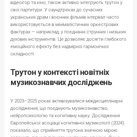
відеоігор та кіно, також активно інтегрують трутон у
свої партитури. У саундтреках до сучасних
українських драм і воєнних фільмів інтервал часто
використовується в мінімалістичних оркестрових
фактурах — наприклад, у поєднанні струнних і низьких
духових інструментів. Це дозволяє досягти глибокого
емоційного ефекту без надмірної гармонічної
складності.
Трутон у контексті новітніх
музикознавчих досліджень
У 2023–2025 роках активізувалися міждисциплінарні
дослідження, що поєднують музикознавство,
нейропсихологію та когнітивну науку. Дослідження
Європейської асоціації когнітивної музикології (2024)
показало, що сприйняття трутона значною мірою