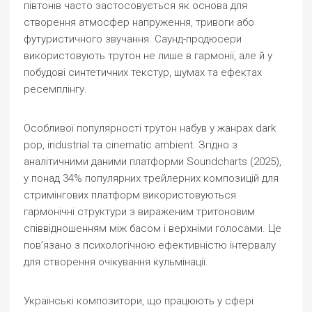
півтонів часто застосовується як основа для
створення атмосфер напруження, тривоги або
футуристичного звучання. Саунд-продюсери
використовують трутон не лише в гармонії, але й у
побудові синтетичних текстур, шумах та ефектах
ресемплінгу.
Особливої популярності трутон набув у жанрах dark
pop, industrial та cinematic ambient. Згідно з
аналітичними даними платформи Soundcharts (2025),
у понад 34% популярних трейлерних композицій для
стримінгових платформ використовуються
гармонічні структури з вираженим тритоновим
співвідношенням між басом і верхніми голосами. Це
пов’язано з психологічною ефективністю інтервалу
для створення очікування кульмінації.
Українські композитори, що працюють у сфері