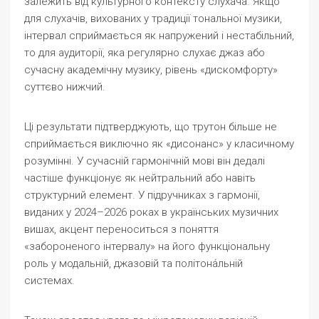
залежить від культурного контексту слухача. Якщо
для слухачів, вихованих у традиції тональної музики,
інтервал сприймається як напружений і нестабільний,
то для аудиторії, яка регулярно слухає джаз або
сучасну академічну музику, рівень «дискомфорту»
суттєво нижчий.
Ці результати підтверджують, що трутон більше не
сприймається виключно як «дисонанс» у класичному
розумінні. У сучасній гармонічній мові він дедалі
частіше функціонує як нейтральний або навіть
структурний елемент. У підручниках з гармонії,
виданих у 2024–2026 роках в українських музичних
вишах, акцент переноситься з поняття
«забороненого інтервалу» на його функціональну
роль у модальній, джазовій та політона́льній
системах.