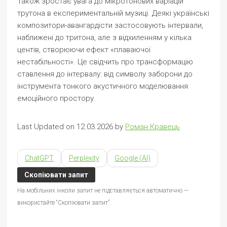
Також зростає увага до мікротонових варіацій
трутона в експериментальній музиці. Деякі українські
композитори-авангардісти застосовують інтервали,
наближені до тритона, але з відхиленням у кілька
центів, створюючи ефект «плаваючої
нестабільності». Це свідчить про трансформацію
ставлення до інтервалу: від символу заборони до
інструмента тонкого акустичного моделювання
емоційного простору.
Last Updated on 12.03.2026 by
Роман Кравець
ChatGPT
Perplexity
Google (AI)
Скопіювати запит
На мобільних інколи запит не підставляється автоматично —
використайте “Скопіювати запит”.