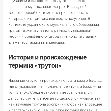
звучанием и широко используется в самых
различных музыкальных жанрах. В западной
теоретической системе его принято считать
интервалом в три тона или шесть полутонов. В
контексте украинского музыкального образования
трутон также изучается в рамках музыкальной
теории и сольфеджио как один из конститутивных
элементов гармонии и мелодии.
История и происхождение
термина «трутон»
Название «трутон» происходит от латинского
tritonus
,
где
tri
указывает на числительное «три», а
tonus
— на
тон. В эпоху Средневековья интервал считался
дьявольским, его избегали в церковной музыке, так
как звучание трутона воспринималось как зловещее
и дестабилизирующее. Он даже получил прозвище