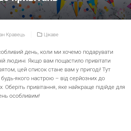
ан Кравець
Цікаве
обливий день, коли ми хочемо подарувати
дній людині. Якщо вам пощастило привітати
вятом, цей список стане вам у пригоді! Тут
я будь-якого настрою – від серйозних до
х. Оберіть привітання, яке найкраще підійде для
 день особливим!