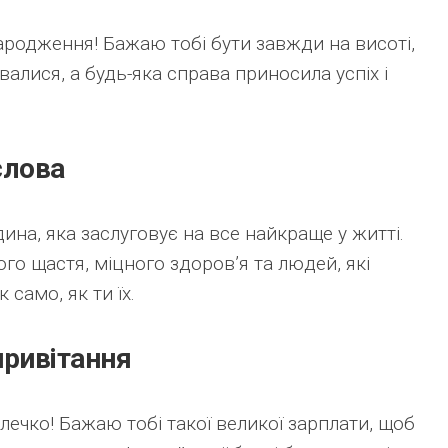
ародження! Бажаю тобі бути завжди на висоті,
валися, а будь-яка справа приносила успіх і
слова
ина, яка заслуговує на все найкраще у житті.
о щастя, міцного здоров’я та людей, які
 само, як ти їх.
привітання
ечко! Бажаю тобі такої великої зарплати, щоб