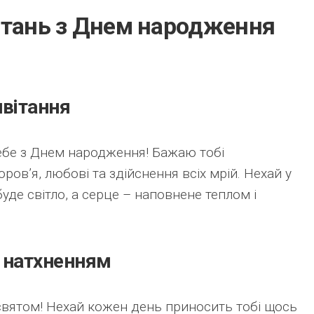
ітань з Днем народження
ивітання
тебе з Днем народження! Бажаю тобі
ров’я, любові та здійснення всіх мрій. Нехай у
уде світло, а серце – наповнене теплом і
 натхненням
 святом! Нехай кожен день приносить тобі щось