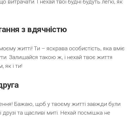
що витрачати. І нехай твої будні будуть легкі, як
тання з вдячністю
моєму житті! Ти – яскрава особистість, яка вміє
ти. Залишайся такою ж, і нехай твоє життя
 як і ти!
друга
ення! Бажаю, щоб у твоєму житті завжди були
і друзі та щасливі миті. Нехай посмішка не