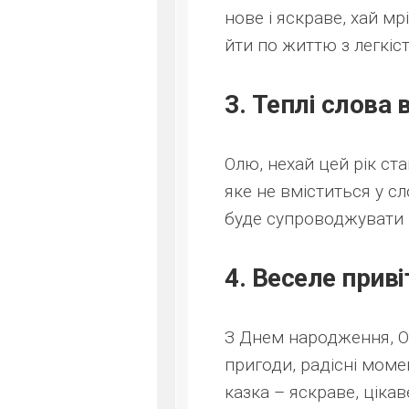
нове і яскраве, хай м
йти по життю з легкіс
3. Теплі слова 
Олю, нехай цей рік ст
яке не вміститься у сл
буде супроводжувати 
4. Веселе прив
З Днем народження, О
пригоди, радісні моме
казка – яскраве, цікаве