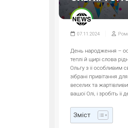
07.11.2024
Ром
День народження – ос
теплі й щирі слова рі
Ольгу з її особливим с
зібрані привітання дл
веселих та жартівливи
вашої Олі, і зробіть її
Зміст