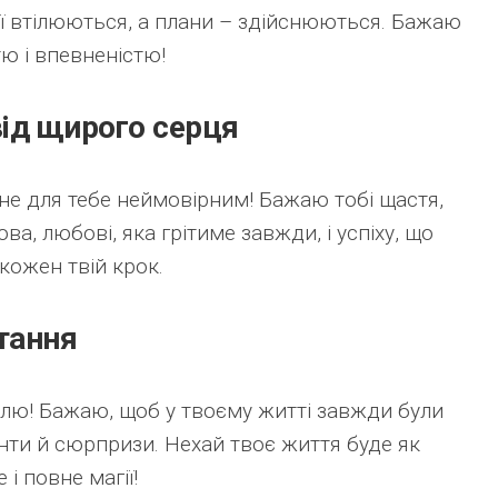
рії втілюються, а плани – здійснюються. Бажаю
тю і впевненістю!
від щирого серця
ане для тебе неймовірним! Бажаю тобі щастя,
ова, любові, яка грітиме завжди, і успіху, що
кожен твій крок.
ітання
лю! Бажаю, щоб у твоєму житті завжди були
нти й сюрпризи. Нехай твоє життя буде як
 і повне магії!