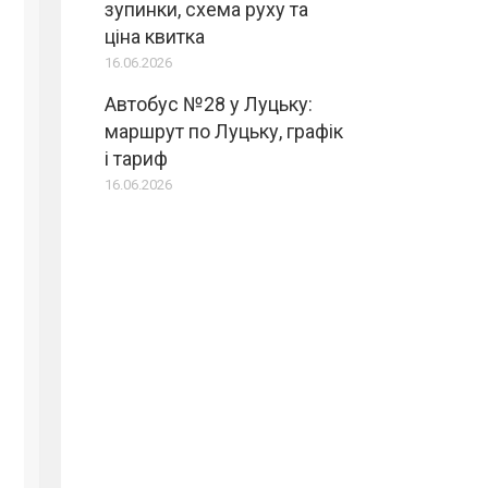
зупинки, схема руху та
ціна квитка
16.06.2026
Автобус №28 у Луцьку:
маршрут по Луцьку, графік
і тариф
16.06.2026