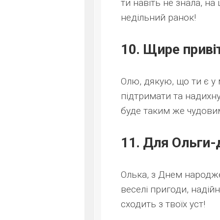
ти навіть не знала, на 
недільний ранок!
10. Щире приві
Олю, дякую, що ти є у 
підтримати та надихну
буде таким же чудовим,
11. Для Ольги-
Олька, з Днем народж
веселі пригоди, надійн
сходить з твоїх уст!