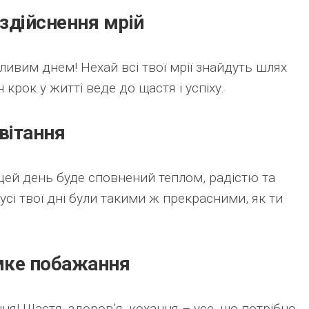
здійснення мрій
ливим днем! Нехай всі твої мрії знайдуть шлях
 крок у житті веде до щастя і успіху.
вітання
цей день буде сповнений теплом, радістю та
сі твої дні були такими ж прекрасними, як ти
ємке побажання
я! Щастя, здоров’я, кохання – усе, що потрібно