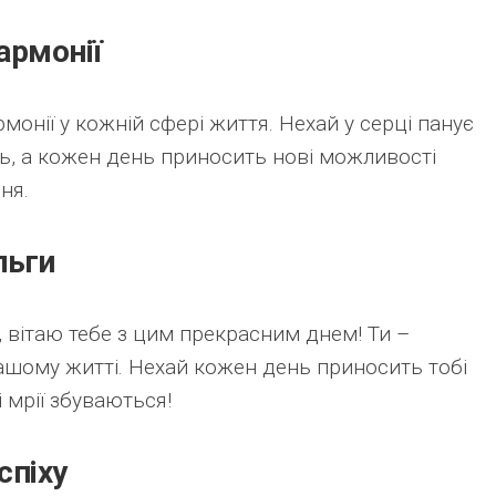
армонії
монії у кожній сфері життя. Нехай у серці панує
сть, а кожен день приносить нові можливості
ня.
льги
 вітаю тебе з цим прекрасним днем! Ти –
ашому житті. Нехай кожен день приносить тобі
і мрії збуваються!
спіху