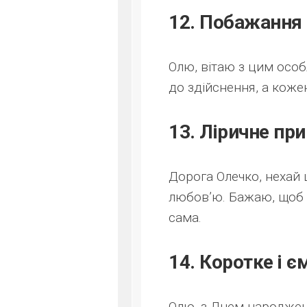
12. Побажання 
Олю, вітаю з цим особ
до здійснення, а кожен
13. Ліричне при
Дорога Олечко, нехай 
любов’ю. Бажаю, щоб у
сама.
14. Коротке і 
Олю, з Днем народженн