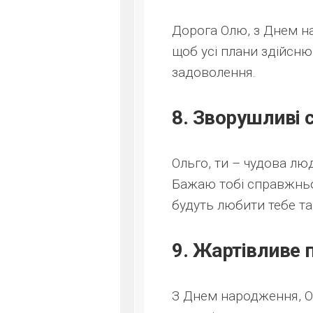
Дорога Олю, з Днем н
щоб усі плани здійсню
задоволення.
8. Зворушливі 
Ольго, ти – чудова люд
Бажаю тобі справжньог
будуть любити тебе так
9. Жартівливе 
З Днем народження, Ол