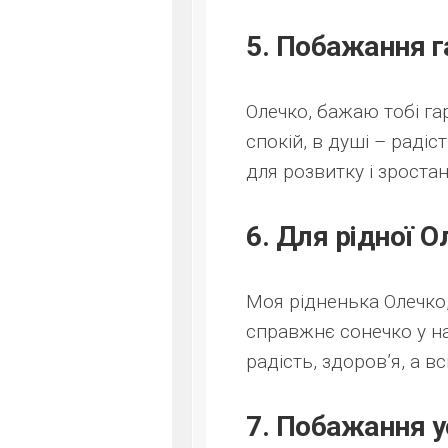
5. Побажання г
Олечко, бажаю тобі гар
спокій, в душі – раді
для розвитку і зростан
6. Для рідної О
Моя рідненька Олечко,
справжнє сонечко у н
радість, здоров’я, а вс
7. Побажання у