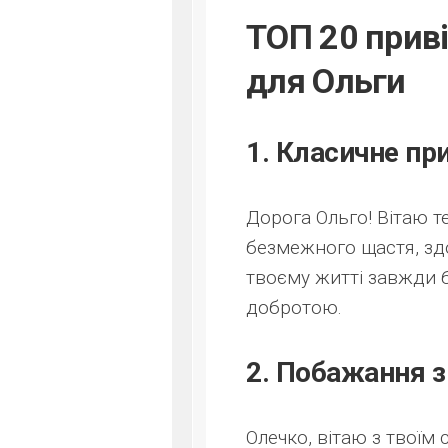
ТОП 20 прив
для Ольги
1. Класичне пр
Дорога Ольго! Вітаю 
безмежного щастя, здо
твоєму житті завжди б
добротою.
2. Побажання з
Олечко, вітаю з твоїм