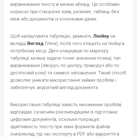
вирівнювання тексту в межах абзацу. Це особливо
корисно при створенні заяв, резюме, таблиць без
меж або документів із колонками даних.
Щоб налаштувати табуляцію, увімкніть
Лінійку
на
вкладці
Вигляд
(View), після чого клацніть на лінійці в
потрібному місці. Двічі клацнувши по маркеру
табуляції, можна задати точне значення позиції, тип
вирівнювання (ліворуч, по центру, праворуч або по
десятковій комі) та символ заповнення. Такий спосіб
дозволяє уникати використання зайвих пробілів і
забезпечує акуратний вигляд документа.
Використання табуляції замість множинних пробілів
відповідає сучасним рекомендаціям із підготовки
цифрових документів, оскільки покращує
адаптивність тексту при зміні форматів файлів
(наприклад, під час експорту в PDF або відкриття в