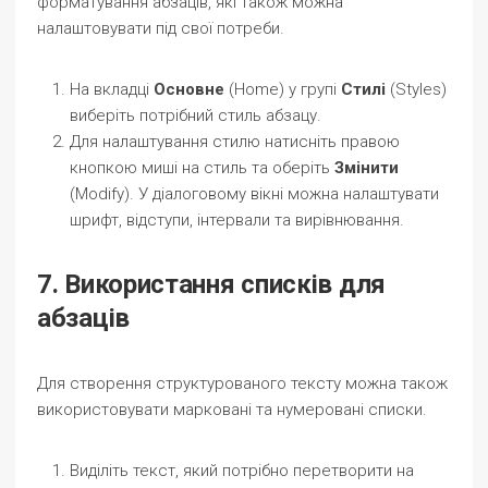
форматування абзаців, які також можна
налаштовувати під свої потреби.
На вкладці
Основне
(Home) у групі
Стилі
(Styles)
виберіть потрібний стиль абзацу.
Для налаштування стилю натисніть правою
кнопкою миші на стиль та оберіть
Змінити
(Modify). У діалоговому вікні можна налаштувати
шрифт, відступи, інтервали та вирівнювання.
7. Використання списків для
абзаців
Для створення структурованого тексту можна також
використовувати марковані та нумеровані списки.
Виділіть текст, який потрібно перетворити на