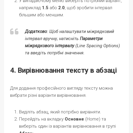
У випадаючому меню виберіть потрібний варіант,
наприклад
1.5
або
2.0
, щоб зробити інтервал
більшим або меншим.
Додатково
: Щоб налаштувати міжрядковий
інтервал вручну, натисніть
Параметри
міжрядкового інтервалу
(Line Spacing Options)
та введіть потрібні значення.
4. Вирівнювання тексту в абзаці
Для додання професійного вигляду тексту можна
вибрати різні варіанти вирівнювання.
Виділіть абзац, який потрібно вирівняти.
Перейдіть на вкладку
Основне
(Home) та
виберіть один із варіантів вирівнювання в групі