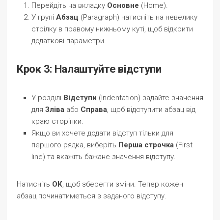
Перейдіть на вкладку
Основне
(Home).
У групі
Абзац
(Paragraph) натисніть на невелику
стрілку в правому нижньому куті, щоб відкрити
додаткові параметри.
Крок 3: Налаштуйте відступи
У розділі
Відступи
(Indentation) задайте значення
для
Зліва
або
Справа
, щоб відступити абзац від
краю сторінки.
Якщо ви хочете додати відступ тільки для
першого рядка, виберіть
Перша строчка
(First
line) та вкажіть бажане значення відступу.
Натисніть
ОК
, щоб зберегти зміни. Тепер кожен
абзац починатиметься з заданого відступу.