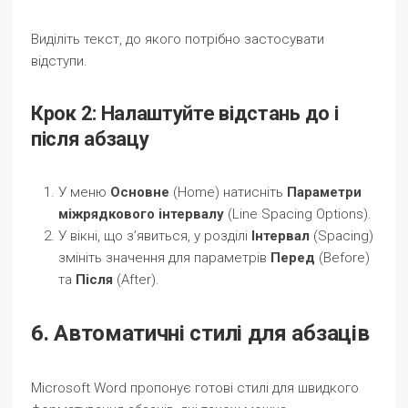
Виділіть текст, до якого потрібно застосувати
відступи.
Крок 2: Налаштуйте відстань до і
після абзацу
У меню
Основне
(Home) натисніть
Параметри
міжрядкового інтервалу
(Line Spacing Options).
У вікні, що з’явиться, у розділі
Інтервал
(Spacing)
змініть значення для параметрів
Перед
(Before)
та
Після
(After).
6. Автоматичні стилі для абзаців
Microsoft Word пропонує готові стилі для швидкого