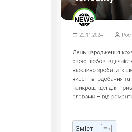
22.11.2024
Ром
День народження коха
свою любов, вдячність
важливо зробити їх щ
якості, вподобання та 
найкращі ідеї для при
словами – від романт
Зміст