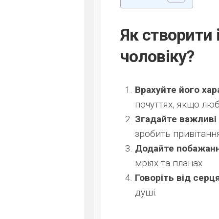
Як створити 
чоловіку?
Врахуйте його хар
почуттях, якщо люб
Згадайте важливі
зробить привітанн
Додайте побажанн
мріях та планах.
Говоріть від серця
душі.