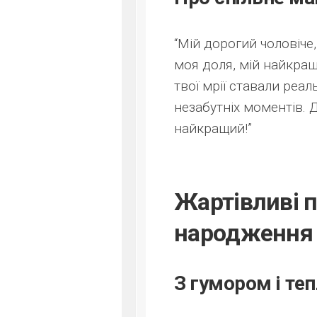
“Мій дорогий чоловіче,
моя доля, мій найкращ
твої мрії ставали реа
незабутніх моментів. 
найкращий!”
Жартівливі п
народження
З гумором і те