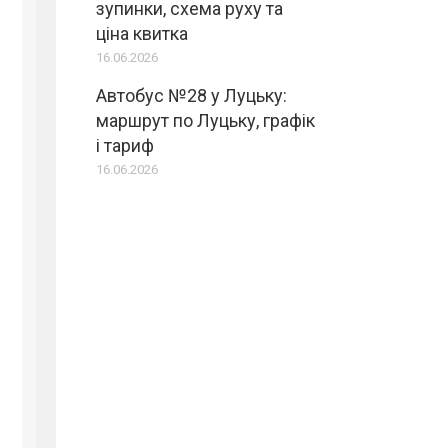
зупинки, схема руху та
ціна квитка
16.06.2026
Автобус №28 у Луцьку:
маршрут по Луцьку, графік
і тариф
16.06.2026