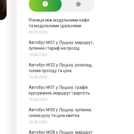
Різниця між модульними кафе
та модульними їдальнями
26.06.2026
Автобус №51 у Луцьку: маршрут,
зупинки і тариф на проїзд
16.06.2026
Автобус №32 у Луцьку: розклад,
схема проїзду та ціна
16.06.2026
Автобус №31 у Луцьку: графік
курсування, маршрут і вартість
16.06.2026
Автобус №30 у Луцьку: зупинки,
схема руху та ціна квитка
16.06.2026
Автобус №28 у Луцьку: маршрут