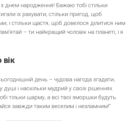
, з днем народження! Бажаю тобі стільки
игали їх рахувати, стільки пригод, щоб
ми, і стільки щастя, щоб довелося ділитися ним
пам’ятай – ти найкращий чоловік на планеті, і я
 вік
 Сьогоднішній день – чудова нагода згадати,
 душі і наскільки мудрий у своїх рішеннях.
бі тільки шарму, а всі твої зморшки будуть
айся завжди таким веселим і незламним!”