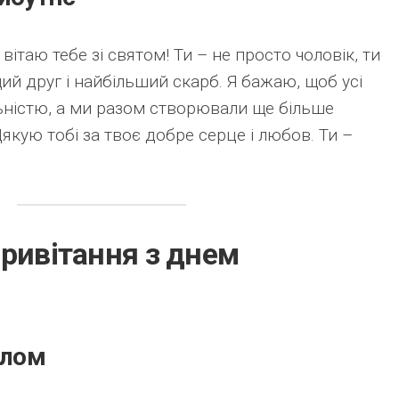
 вітаю тебе зі святом! Ти – не просто чоловік, ти
ий друг і найбільший скарб. Я бажаю, щоб усі
льністю, а ми разом створювали ще більше
Дякую тобі за твоє добре серце і любов. Ти –
ривітання з днем
плом