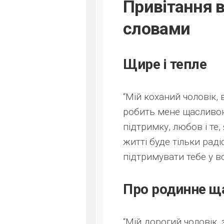
Привітання 
словами
Щире і тепле
“Мій коханий чоловік, 
робить мене щасливою 
підтримку, любов і те
житті буде тільки раді
підтримувати тебе у в
Про родинне щ
“Мій дорогий чоловік,