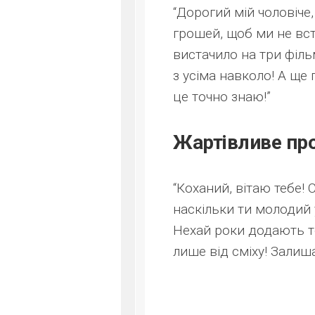
“Дорогий мій чоловіче
грошей, щоб ми не вст
вистачило на три філь
з усіма навколо! А ще 
це точно знаю!”
Жартівливе про
“Коханий, вітаю тебе!
наскільки ти молодий у
Нехай роки додають то
лише від сміху! Залиш