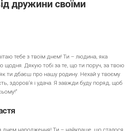
від дружини своїми
вітаю тебе з твоїм днем! Ти – людина, яка
щодня. Дякую тобі за те, що ти поруч, за твою
, як ти дбаєш про нашу родину. Нехай у твоєму
сть, здоров’я і удача. Я завжди буду поряд, щоб
сьому!”
астя
 з днем народження! Ти – найкраще, що сталося