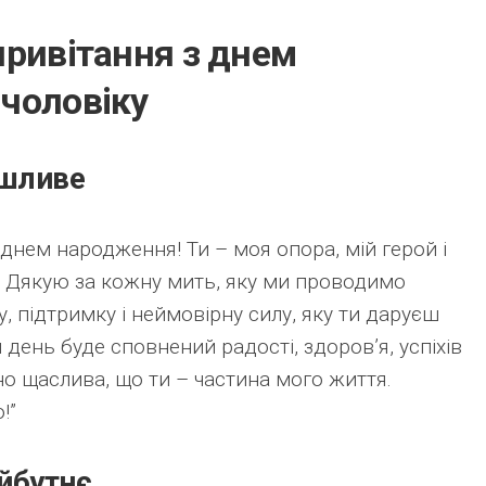
привітання з днем
чоловіку
ушливе
 днем народження! Ти – моя опора, мій герой і
 Дякую за кожну мить, яку ми проводимо
у, підтримку і неймовірну силу, яку ти даруєш
 день буде сповнений радості, здоров’я, успіхів
но щаслива, що ти – частина мого життя.
!”
йбутнє