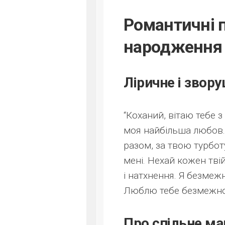
Романтичні 
народження 
Ліричне і звор
“Коханий, вітаю тебе з
моя найбільша любов.
разом, за твою турбот
мені. Нехай кожен твій
і натхнення. Я безмеж
Люблю тебе безмежно
Про спільне ма