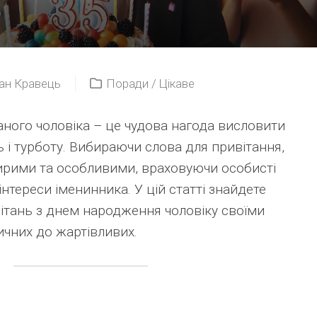
ан Кравець
Поради
/
Цікаве
ного чоловіка – це чудова нагода висловити
 і турботу. Вибираючи слова для привітання,
ирими та особливими, враховуючи особисті
інтереси іменинника. У цій статті знайдете
вітань з днем народження чоловіку своїми
ичних до жартівливих.