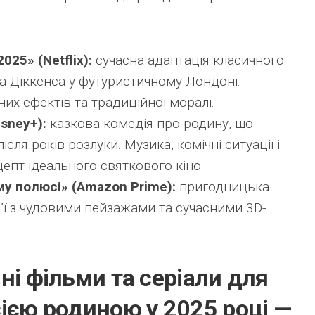
025» (Netflix):
сучасна адаптація класичного
а Діккенса у футуристичному Лондоні.
их ефектів та традиційної моралі.
sney+):
казкова комедія про родину, що
сля років розлуки. Музика, комічні ситуації і
епт ідеального святкового кіно.
му полюсі» (Amazon Prime):
пригодницька
ім’ї з чудовими пейзажами та сучасними 3D-
ні фільми та серіали для
ією родиною у 2025 році —