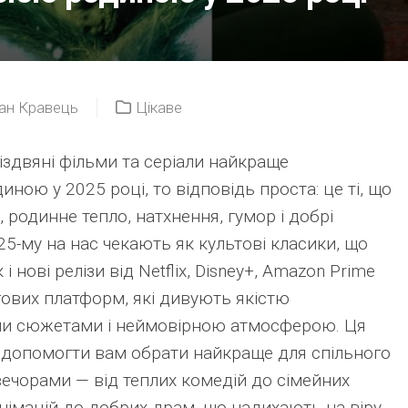
ан Кравець
Цікаве
різдвяні фільми та серіали найкраще
ною у 2025 році, то відповідь проста: це ті, що
 родинне тепло, натхнення, гумор і добрі
25-му на нас чекають як культові класики, що
 і нові релізи від Netflix, Disney+, Amazon Prime
нгових платформ, які дивують якістю
ми сюжетами і неймовірною атмосферою. Ця
и допомогти вам обрати найкраще для спільного
ечорами — від теплих комедій до сімейних
анімацій до добрих драм, що надихають на віру