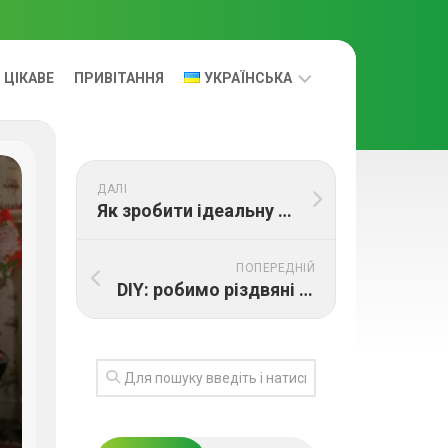
ЦІКАВЕ
ПРИВІТАННЯ
УКРАЇНСЬКА
УКРАЇНСЬКА
ДАЛІ
RUS
Як зробити ідеальну різдвяну фотосесію: ідеї образів та локацій
ПОПЕРЕДНІЙ
DIY: робимо різдвяні вінки, свічники та ялинкові прикраси власноруч