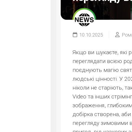
10.10.2025
Ром
Якщо ви шукаєте, які 
переглядати всією роди
поєднують магію свят,
людські цінності. У 20
ніколи не старіють, так
Video та інших стрімі
зображення, глибоки
добірка створена, аб
перегляду зимовими в
пригод, від казкових 