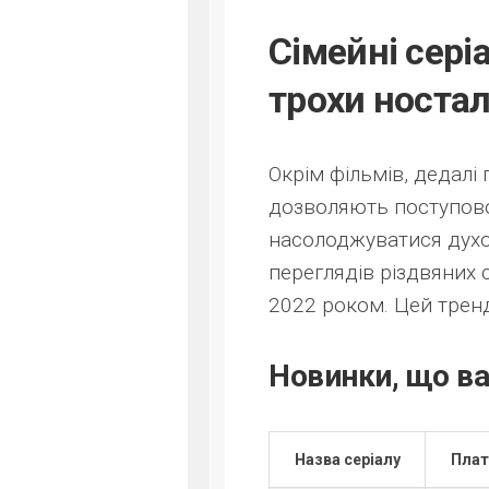
Сімейні серіа
трохи ностал
Окрім фільмів, дедалі
дозволяють поступово
насолоджуватися духом
переглядів різдвяних с
2022 роком. Цей тренд
Новинки, що ва
Назва серіалу
Пла