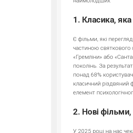
наймолодших.
1. Класика, яка
Є фільми, які перегл
частиною святкового н
«Гремліни» або «Сант
поколінь. За результа
понад 68% користувач
класичний різдвяний ф
елемент психологічно
2. Нові фільми
У 2025 році на нас чек