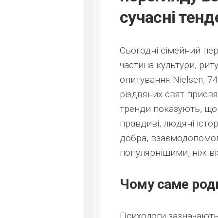
сучасні тенд
Сьогодні сімейний пер
частина культури, рит
опитування Nielsen, 7
різдвяних свят присвя
тренди показують, що 
правдиві, людяні істор
добра, взаємодопомог
популярнішими, ніж ві
Чому саме роди
Психологи зазначають