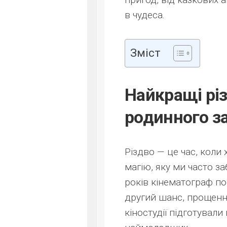
в чудеса.
Зміст
Найкращі рі
родинного за
Різдво — це час, коли 
магію, яку ми часто з
років кінематограф по
другий шанс, прощення
кіностудії підготували