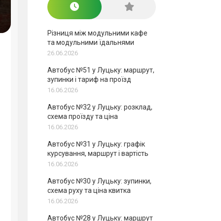
Різниця між модульними кафе
та модульними їдальнями
26.06.2026
Автобус №51 у Луцьку: маршрут,
зупинки і тариф на проїзд
16.06.2026
Автобус №32 у Луцьку: розклад,
схема проїзду та ціна
16.06.2026
Автобус №31 у Луцьку: графік
курсування, маршрут і вартість
16.06.2026
Автобус №30 у Луцьку: зупинки,
схема руху та ціна квитка
16.06.2026
Автобус №28 у Луцьку: маршрут