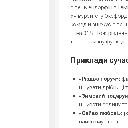
рівень ендорфінів і з
Університету Оксфорда
комедій знижує рівень
— на 31%. Тож різдвян
терапевтичну функцію
Приклади сучас
«Різдво поруч»:
фі
цінувати дрібниці 
«Зимовий подарун
цінувати родину та
«Сяйво любові»:
ро
найпохмуріші дні.