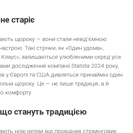
 не старіє
ядають щороку — вони стали невід’ємною
астрою. Такі стрічки, як «Один удома»,
а Клаус», залишаються улюбленими серед усіх
тами дослідження компанії
Statista
2024 року,
ів у Європі та США дивляться принаймні один
ільм щороку. Це — не лише традиція, а й
го комфорту.
, що стануть традицією
ають нові релізи від провідних стрімінгових