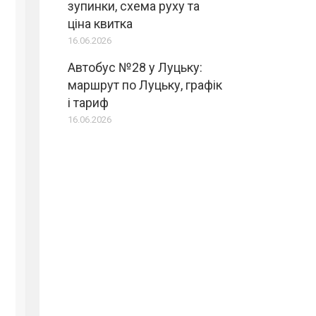
зупинки, схема руху та
ціна квитка
16.06.2026
Автобус №28 у Луцьку:
маршрут по Луцьку, графік
і тариф
16.06.2026