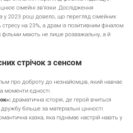
міцнює сімейні зв’язки. Дослідження
 у 2023 році довело, що перегляд сімейних
 стресу на 23%, а драм із позитивним фіналом
і фільми мають не лише розважальну, а й
.
них стрічок з сенсом
льм про доброту до незнайомців, який навчає
та моменти єдності.
ок»:
драматична історія, де герой вчиться
 дружбу більше за матеріальні цінності.
мантична казка, яка піднімає настрій навіть у