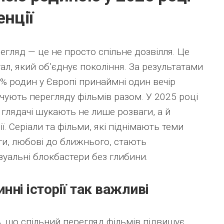
енції
егляд — це не просто спільне дозвілля. Це
уал, який об’єднує покоління. За результатами
4% родин у Європі принаймні один вечір
чують перегляду фільмів разом. У 2025 році
глядачі шукають не лише розваги, а й
ії. Серіали та фільми, які піднімають теми
и, любові до ближнього, стають
зуальні блокбастери без глибини.
нні історії так важливі
, що спільний перегляд фільмів підвищує