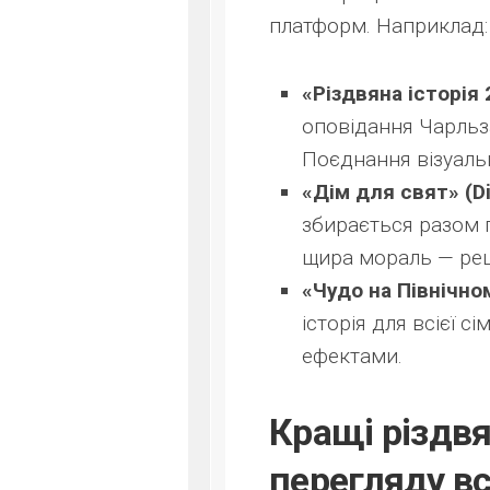
платформ. Наприклад:
«Різдвяна історія 2
оповідання Чарльз
Поєднання візуальн
«Дім для свят» (Di
збирається разом пі
щира мораль — рец
«Чудо на Північно
історія для всієї с
ефектами.
Кращі різдвя
перегляду вс