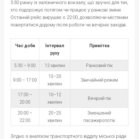
5:30 ранку із залізничного вокзалу, що зручно для тих,
хто подорожує потягом чи працює у ранкові зміни.
Останній рейс вирушає о 22:00, дозволяючи містянам
повертатися додому після роботи чи вечірніх заходів.
Час доби
Інтервал
Примітка
руху
5:30 – 9:00
12 хвилин
Ранковий пік
15–20
9:00 – 17:00
Звичайний режим
хвилин
17:00 –
10–12
Вечірній пік
20:00
хвилин
20:00 –
20–25
Зменшений
22:00
хвилин
пасажиропотік
Згідно з аналізом транспортного відділу міської ради