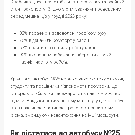
Особливо цінується стабільність розкладу та охайний
стан транспорту. Згідно з опитуванням, проведеним
серед мешканців у грудні 2023 року:
82% пасажирів задоволені графіком руху.
76% відзначили комфорт у салоні.
67% позитивно оцінили роботу водіїв.
90% висловили побажання зберегти діючий
тариф і частоту рейсів.
Крім того, автобус №25 нерідко використовують учні,
студенти та працівники підприємств промзони. Це
створює стабільний пасажиропотік навіть у міжпікові
години. Завдяки оптимальному маршруту цей автобус
став важливою частиною транспортної системи
Ізюма, зменшуючи навантаження на інші маршрути.
Як дістатися до автобусу №25