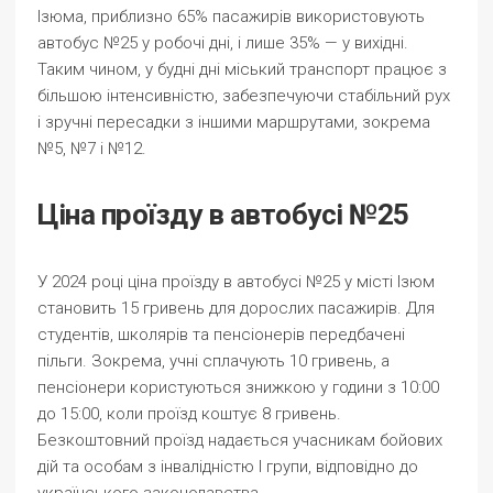
Ізюма, приблизно 65% пасажирів використовують
автобус №25 у робочі дні, і лише 35% — у вихідні.
Таким чином, у будні дні міський транспорт працює з
більшою інтенсивністю, забезпечуючи стабільний рух
і зручні пересадки з іншими маршрутами, зокрема
№5, №7 і №12.
Ціна проїзду в автобусі №25
У 2024 році ціна проїзду в автобусі №25 у місті Ізюм
становить 15 гривень для дорослих пасажирів. Для
студентів, школярів та пенсіонерів передбачені
пільги. Зокрема, учні сплачують 10 гривень, а
пенсіонери користуються знижкою у години з 10:00
до 15:00, коли проїзд коштує 8 гривень.
Безкоштовний проїзд надається учасникам бойових
дій та особам з інвалідністю I групи, відповідно до