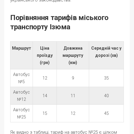
українського законодавства.
Порівняння тарифів міського
транспорту Ізюма
Маршрут
Ціна
Довжина
Середній час у
проїзду
маршруту
дорозі (хв)
(грн)
(км)
Автобус
12
9
35
№5
Автобус
14
11
40
№12
Автобус
15
12
45
№25
Як видно з таблиці, тариф на автобус №25 є цілком