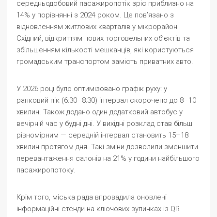
середньодобовий пасажиропотік зріс приблизно на
14% у порівнянні з 2024 роком. Це пов’язано з
відновленням житлових кварталів у мікрорайоні
Східний, відкриттям нових торговельних об’єктів та
збільшенням кількості мешканців, які користуються
громадським транспортом замість приватних авто.
У 2026 році було оптимізовано графік руху: у
ранковий пік (6:30–8:30) інтервал скорочено до 8–10
хвилин. Також додано один додатковий автобус у
вечірній час у будні дні. У вихідні розклад став більш
рівномірним — середній інтервал становить 15–18
хвилин протягом дня. Такі зміни дозволили зменшити
перевантаження салонів на 21% у години найбільшого
пасажиропотоку.
Крім того, міська рада впровадила оновлені
інформаційні стенди на ключових зупинках із QR-