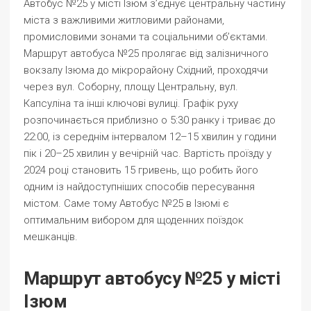
Автобус №25 у місті Ізюм з’єднує центральну частину
міста з важливими житловими районами,
промисловими зонами та соціальними об’єктами.
Маршрут автобуса №25 пролягає від залізничного
вокзалу Ізюма до мікрорайону Східний, проходячи
через вул. Соборну, площу Центральну, вул.
Капсуліна та інші ключові вулиці. Графік руху
розпочинається приблизно о 5:30 ранку і триває до
22:00, із середнім інтервалом 12–15 хвилин у години
пік і 20–25 хвилин у вечірній час. Вартість проїзду у
2024 році становить 15 гривень, що робить його
одним із найдоступніших способів пересування
містом. Саме тому Автобус №25 в Ізюмі є
оптимальним вибором для щоденних поїздок
мешканців.
Маршрут автобусу №25 у місті
Ізюм