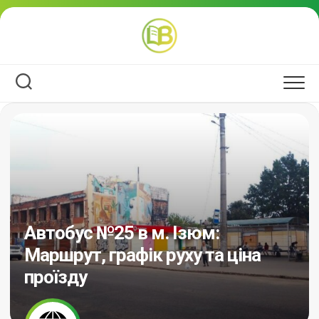
Перейти
до
вмісту
Автобус №25 в м. Ізюм:
Маршрут, графік руху та ціна
проїзду