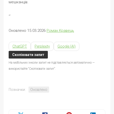
мешканців.
“`
Оновлено 15.03.2026
Роман Кравець
ChatGPT
Perplexity
Google (AI)
Скопіювати запит
На мобільних інколи запит не підставляється автоматично —
використайте “Скопіювати запит”.
Позначки:
Оновлено