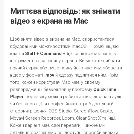
Миттєва відповідь: як знімати
відео з екрана на Mac
Щоб зняти відео з екрана на Mac, скористайтеся
вбудованими можливостями macOS — комбінацією
клавіш
Shift + Command + 5
, яка відкриває панель
інструментів для запису екрана. Ви можете вибрати
повний екран або лише певну його частину, зберегти
відео у форматі
.mov
й одразу поділитися ним. Крім
того, кожен користувач Mac має у своєму
розпорядженні безкоштовну програму
QuickTime
Player
, через яку можна робити запис екрана з аудіо
чи без нього. Для професійних потреб доступні й
сторонні рішення: OBS Studio, ScreenFlow, Capto,
Movavi Screen Recorder, Loom, CleanShot X та інші.
Кожен варіант має свої переваги, і нижче ми
детально розглянемо всі доступні способи зйомки