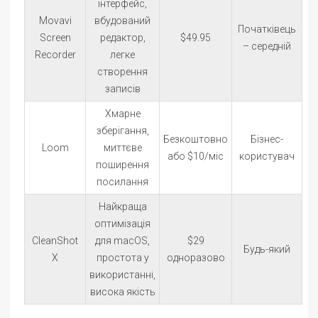
інтерфейс,
Movavi
вбудований
Початківець
Screen
редактор,
$49.95
– середній
Recorder
легке
створення
записів
Хмарне
зберігання,
Безкоштовно
Бізнес-
Loom
миттєве
або $10/міс
користувач
поширення
посилання
Найкраща
оптимізація
CleanShot
для macOS,
$29
Будь-який
X
простота у
одноразово
використанні,
висока якість