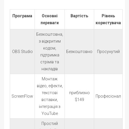
Програма
Основні
Вартість
Рівень
переваги
користувача
Безкоштовна,
з відкритим
кодом,
OBS Studio
Безкоштовно
Просунутий
підтримка
стрімів та
накладів
Монтаж
відео, ефекти,
текстові
приблизно
ScreenFlow
Професіонал
вставки,
$149
інтеграція з
YouTube
Простий