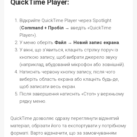
QuickTime Player:
Відкрийте QuickTime Player через Spotlight
(
Command + Пробіл
→ введіть «QuickTime
Player»).
У меню оберіть
Файл → Новий запис екрана
.
У вікні, що з’явиться, клацніть стрілку поруч із
кнопкою запису, щоб вибрати джерело звуку
(наприклад, вбудований мікрофон або зовнішній).
Натисніть червону кнопку запису, після чого
виберіть область екрана або клацніть будь-де,
щоб записати весь екран.
Після завершення натисніть «Стоп» у верхньому
рядку меню.
QuickTime дозволяє одразу переглянути відзнятий
матеріал, обрізати його та експортувати у потрібному
форматі. Варто відзначити, що за замовчуванням