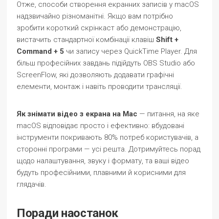
Отже, способи створення екранних записів у macOS
надзвичайно різноманітні. Якщо вам потрібно
зробити короткий скрінкаст або демонстрацію,
вистачить стандартної комбінації клавіш
Shift +
Command + 5
чи запису через QuickTime Player. Для
більш професійних завдань підійдуть OBS Studio або
ScreenFlow, які дозволяють додавати графічні
елементи, монтаж і навіть проводити трансляції.
Як знімати відео з екрана на Mac
— питання, на яке
macOS відповідає просто і ефективно: вбудовані
інструменти покривають 80% потреб користувачів, а
сторонні програми — усі решта. Дотримуйтесь порад
щодо налаштування, звуку і формату, та ваші відео
будуть професійними, плавними й корисними для
глядачів.
Поради наостанок