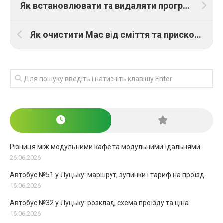
Як встановлювати та видаляти програми на Mac правильно
Як очистити Mac від сміття та прискорити його роботу без сторонніх програм
Різниця між модульними кафе та модульними їдальнями
26.06.2026
Автобус №51 у Луцьку: маршрут, зупинки і тариф на проїзд
16.06.2026
Автобус №32 у Луцьку: розклад, схема проїзду та ціна
16.06.2026