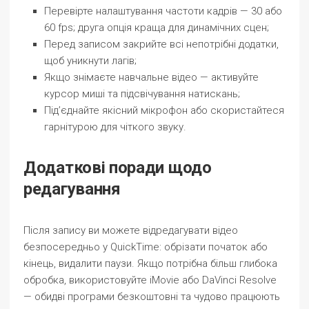
Перевірте налаштування частоти кадрів — 30 або
60 fps; друга опція краща для динамічних сцен;
Перед записом закрийте всі непотрібні додатки,
щоб уникнути лагів;
Якщо знімаєте навчальне відео — активуйте
курсор миші та підсвічування натискань;
Під’єднайте якісний мікрофон або скористайтеся
гарнітурою для чіткого звуку.
Додаткові поради щодо
редагування
Після запису ви можете відредагувати відео
безпосередньо у QuickTime: обрізати початок або
кінець, видалити паузи. Якщо потрібна більш глибока
обробка, використовуйте iMovie або DaVinci Resolve
— обидві програми безкоштовні та чудово працюють