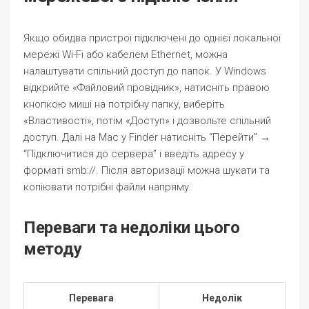
Якщо обидва пристрої підключені до однієї локальної
мережі Wi-Fi або кабелем Ethernet, можна
налаштувати спільний доступ до папок. У Windows
відкрийте «Файловий провідник», натисніть правою
кнопкою миші на потрібну папку, виберіть
«Властивості», потім «Доступ» і дозвольте спільний
доступ. Далі на Mac у Finder натисніть “Перейти” →
“Підключитися до сервера” і введіть адресу у
форматі smb://. Після авторизації можна шукати та
копіювати потрібні файли напряму.
Переваги та недоліки цього
методу
Перевага
Недолік