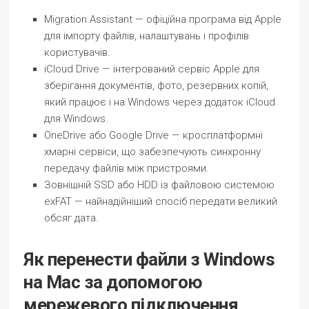
Migration Assistant
— офіційна програма від Apple
для імпорту файлів, налаштувань і профілів
користувачів.
iCloud Drive
— інтегрований сервіс Apple для
зберігання документів, фото, резервних копій,
який працює і на Windows через додаток iCloud
для Windows.
OneDrive
або
Google Drive
— кросплатформні
хмарні сервіси, що забезпечують синхронну
передачу файлів між пристроями.
Зовнішній SSD або HDD
із файловою системою
exFAT — найнадійніший спосіб передати великий
обсяг дата.
Як перенести файли з Windows
на Mac за допомогою
мережевого підключення