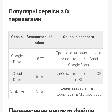
Популярні сервіси з їх
перевагами
Сервіс
Безкоштовний
Основна перевага
обсяг
Простота використання та
Google
15 ГБ
зручна інтеграція з Gmail,
Drive
Google Docs
iCloud
Глибока інтеграція з macOS
5 ГБ
Drive
і iOS
Ідеальний варіант для
OneDrive
5 ГБ
користувачів Microsoft 365
Перенесення великих файлів