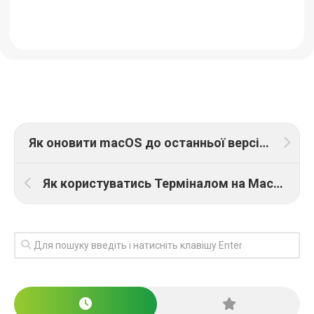
Як оновити macOS до останньої версії без помилок
Як користуватись Терміналом на Mac: базові команди для початківців