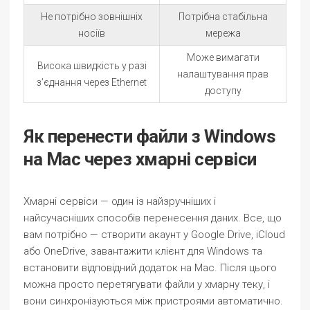
Не потрібно зовнішніх
Потрібна стабільна
носіїв
мережа
Може вимагати
Висока швидкість у разі
налаштування прав
з’єднання через Ethernet
доступу
Як перенести файли з Windows
на Mac через хмарні сервіси
Хмарні сервіси — один із найзручніших і
найсучасніших способів перенесення даних. Все, що
вам потрібно — створити акаунт у Google Drive, iCloud
або OneDrive, завантажити клієнт для Windows та
встановити відповідний додаток на Mac. Після цього
можна просто перетягувати файли у хмарну теку, і
вони синхронізуються між пристроями автоматично.