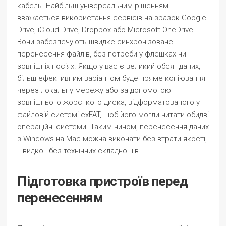
кабель. Найбільш універсальним рішенням
вважається використання сервісів на зразок Google
Drive, iCloud Drive, Dropbox або Microsoft OneDrive.
Вони забезпечують швидке синхронізоване
перенесення файлів, без потреби у флешках чи
зовнішніх носіях. Якщо у вас є великий обсяг даних,
більш ефективним варіантом буде пряме копіювання
через локальну мережу або за допомогою
зовнішнього жорсткого диска, відформатованого у
файловій системі exFAT, щоб його могли читати обидві
операційні системи. Таким чином, перенесення даних
з Windows на Mac можна виконати без втрати якості,
швидко і без технічних складнощів.
Підготовка пристроїв перед
перенесенням