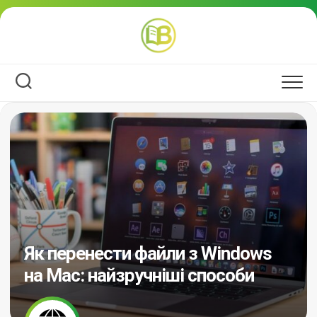
Перейти
до
вмісту
Як перенести файли з Windows
на Mac: найзручніші способи