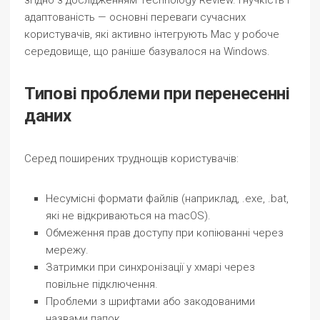
згідно з дослідженням Technology Review. Гнучкість і
адаптованість — основні переваги сучасних
користувачів, які активно інтегрують Mac у робоче
середовище, що раніше базувалося на Windows.
Типові проблеми при перенесенні
даних
Серед поширених труднощів користувачів:
Несумісні формати файлів (наприклад, .exe, .bat,
які не відкриваються на macOS).
Обмеження прав доступу при копіюванні через
мережу.
Затримки при синхронізації у хмарі через
повільне підключення.
Проблеми з шрифтами або закодованими
назвами папок.