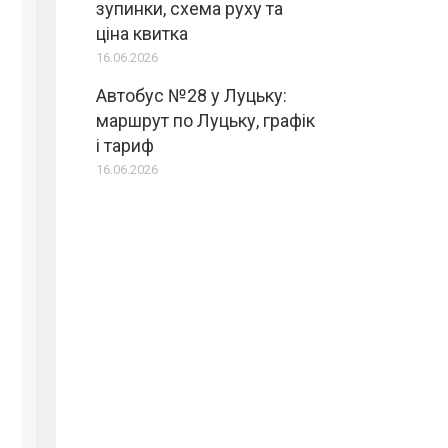
зупинки, схема руху та
ціна квитка
16.06.2026
Автобус №28 у Луцьку:
маршрут по Луцьку, графік
і тариф
16.06.2026