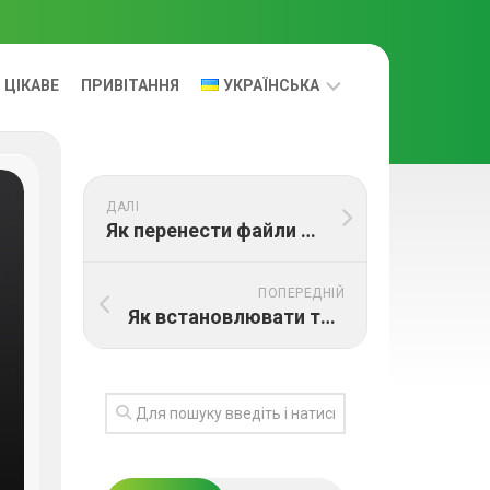
ЦІКАВЕ
ПРИВІТАННЯ
УКРАЇНСЬКА
УКРАЇНСЬКА
ДАЛІ
RUS
Як перенести файли з Windows на Mac: найзручніші способи
ПОПЕРЕДНІЙ
Як встановлювати та видаляти програми на Mac правильно