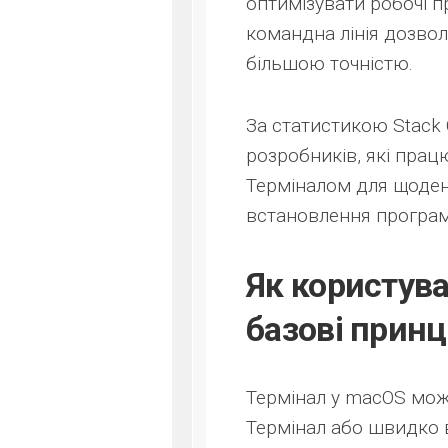
оптимізувати робочі пр
командна лінія дозвол
більшою точністю.
За статистикою Stack 
розробників, які пра
Терміналом для щоденн
встановлення програм
Як користув
базові прин
Термінал у macOS мож
Термінал або швидко в