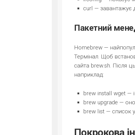
curl
— завантажує д
Пакетний мен
Homebrew — найпопуля
Термінал. Щоб встанов
сайта brew.sh. Після 
наприклад:
brew install wget
— і
brew upgrade
— онов
brew list
— список у
Покрокова ін