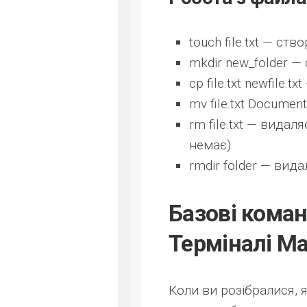
touch file.txt
— ство
mkdir new_folder
— 
cp file.txt newfile.txt
mv file.txt Document
rm file.txt
— видаляє
немає).
rmdir folder
— вида
Базові коман
Терміналі M
Коли ви розібралися, 