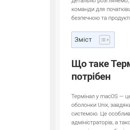
детально розглянемо, 
команди для початківц
безпечною та продук
Зміст
Що таке Терм
потрібен
Термінал у macOS — ц
оболонки Unix, завдя
системою. Це особлив
адміністраторів, а так