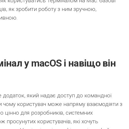
як користуватись Терміналом на Mac: базові
ів, як зробити роботу з ним зручною,
тивною.
інал у macOS і навіщо він
е додаток, який надає доступ до командної
ки чому користувач може напряму взаємодіяти з
о цінно для розробників, системних
ож просунутих користувачів, які хочуть