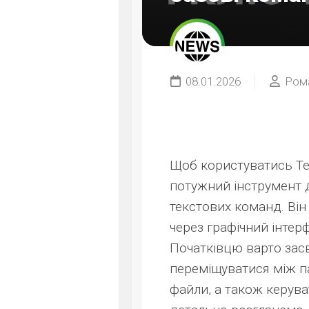
08.01.2026
Ром
Щоб користуватись Те
потужний інструмент 
текстових команд. Він
через графічний інтер
Початківцю варто засв
переміщуватися між п
файли, а також керува