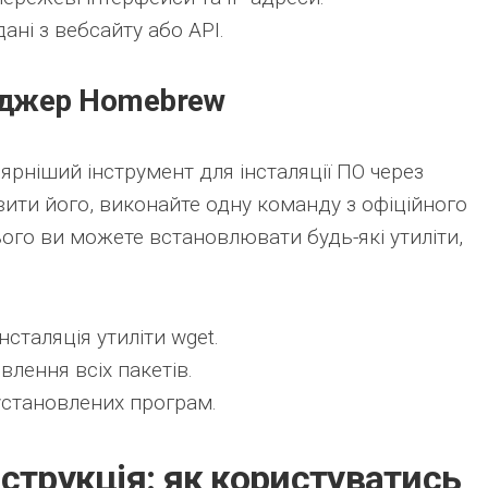
ані з вебсайту або API.
еджер Homebrew
рніший інструмент для інсталяції ПО через
ити його, виконайте одну команду з офіційного
цього ви можете встановлювати будь-які утиліти,
нсталяція утиліти wget.
лення всіх пакетів.
становлених програм.
струкція: як користуватись