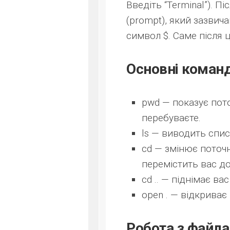
Введіть “Terminal”). П
(prompt), який зазвича
символ $. Саме після
Основні команд
pwd
— показує пото
перебуваєте.
ls
— виводить списо
cd
— змінює поточн
перемістить вас д
cd ..
— піднімає вас 
open .
— відкриває п
Робота з файл