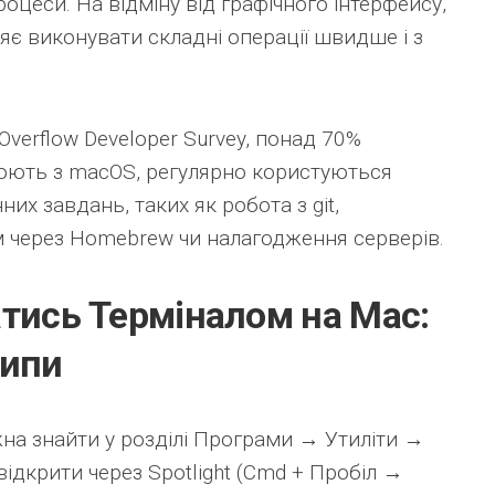
оцеси. На відміну від графічного інтерфейсу,
яє виконувати складні операції швидше і з
Overflow Developer Survey, понад 70%
цюють з macOS, регулярно користуються
их завдань, таких як робота з git,
 через Homebrew чи налагодження серверів.
атись Терміналом на Mac:
ципи
на знайти у розділі Програми → Утиліти →
ідкрити через Spotlight (Cmd + Пробіл →