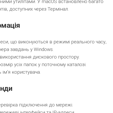
сними утилітами. У macOS встановлено багато
тів, доступних через Термінал.
рмація
еси, що виконуються в режимі реального часу,
чера завдань у Windows.
використання дискового простору.
озмір усіх папок у поточному каталозі.
ім’я користувача.
анди
ревірка підключення до мережі.
ережеві інтерфейси та IP-адреси.