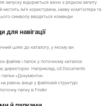
ісля запуску відкриється вікно з рядком запиту
й містить ім’я користувача, назву комп’ютера та
 цього символу вводяться команди.
и для навігації
чний шлях до каталогу, у якому ви
к файлів і папок у поточному каталозі.
у директорію. Наприклад, cd Documents
о папки «Документи».
на рівень вище у файловій структурі.
оточну папку в Finder.
ами й папками