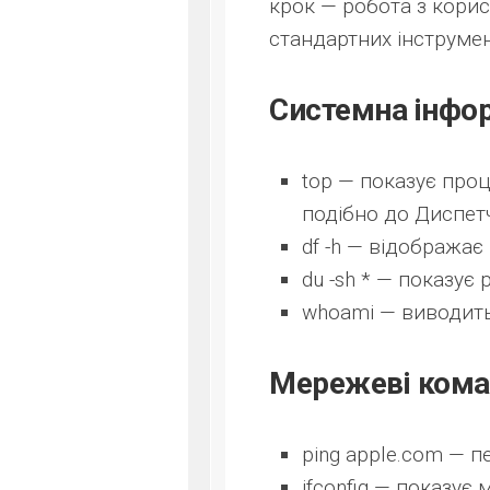
крок — робота з кори
стандартних інструмен
Системна інфо
top
— показує проц
подібно до Диспет
df -h
— відображає 
du -sh *
— показує р
whoami
— виводить 
Мережеві ком
ping apple.com
— пе
ifconfig
— показує м