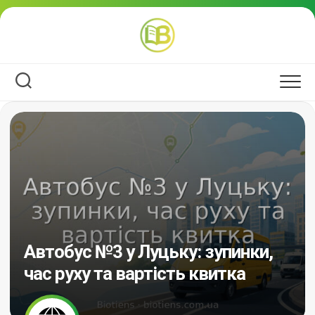
Перейти
до
вмісту
Автобус №3 у Луцьку: зупинки,
час руху та вартість квитка