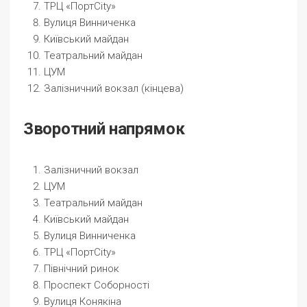
ТРЦ «ПортCity»
Вулиця Винниченка
Київський майдан
Театральний майдан
ЦУМ
Залізничний вокзал (кінцева)
Зворотний напрямок
Залізничний вокзал
ЦУМ
Театральний майдан
Київський майдан
Вулиця Винниченка
ТРЦ «ПортCity»
Північний ринок
Проспект Соборності
Вулиця Конякіна