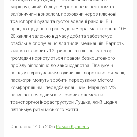
маршрут, який з’єднує Вересневе із центром та
залізничним вокзалом, проходячи через ключові
транспортні вузли та густонаселені райони. Він
працює щоденно з ранку до вечора, має інтервал 10–
20 хвилин залежно від часу доби та забезпечує
стабільне сполучення для тисяч мешканців. Вартість
квитка становить 12 гривень, а пільгові категорії
громадян користуються правом безкоштовного
проїзду відповідно до законодавства. Плануючи
поїздку з урахуванням години пік і дорожньої ситуації,
пасажири можуть зробити пересування містом
комфортнішим і передбачуванішим. Маршрут №3
залишається одним із ключових елементів
транспортної інфраструктури Луцька, який щодня
підтримує ритм міського життя.
Оновлено 14.05.2026
Роман Кравець