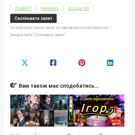
ChatGPT
Perplexity
Google (AI)
Скопіювати запит
На мобільних інколи запит не підставляється автоматично —
використайте “Скопіювати запит”.
Вам також має сподобатись...