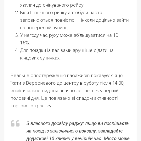
хвилин до очікуваного рейсу.
Біля Північного ринку автобуси часто
заповнюються повністю — інколи доцільно зайти
на попередній зупинці.
У негоду час руху може збільшуватися на 10–
15%.
Для поїздки із валізами зручніше сідати на
кінцевих зупинках.
Реальне спостереження пасажирів показує: якщо
їхати з Вересневого до центру в суботу після 14:00,
знайти вільне сидіння значно легше, ніж у першій
половині дня. Це пов’язано зі спадом активності
торгового трафіку.
З власного досвіду раджу: якщо ви поспішаєте
на поїзд із залізничного вокзалу, закладайте
додаткові 10 хвилин у вечірній час. Місто може