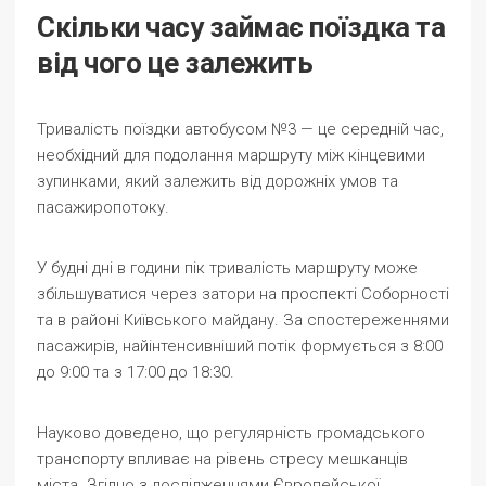
Скільки часу займає поїздка та
від чого це залежить
Тривалість поїздки автобусом №3 — це середній час,
необхідний для подолання маршруту між кінцевими
зупинками, який залежить від дорожніх умов та
пасажиропотоку.
У будні дні в години пік тривалість маршруту може
збільшуватися через затори на проспекті Соборності
та в районі Київського майдану. За спостереженнями
пасажирів, найінтенсивніший потік формується з 8:00
до 9:00 та з 17:00 до 18:30.
Науково доведено, що регулярність громадського
транспорту впливає на рівень стресу мешканців
міста. Згідно з дослідженнями Європейської