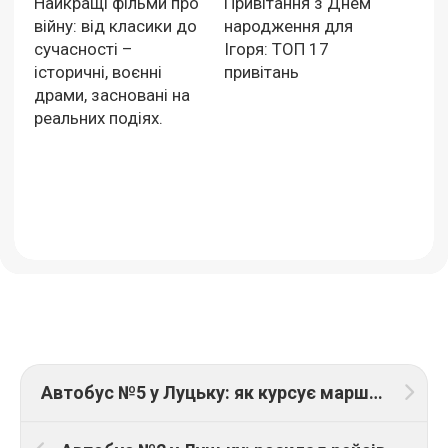
Найкращі фільми про
Привітання з Днем
війну: від класики до
народження для
сучасності –
Ігоря: ТОП 17
історичні, воєнні
привітань
драми, засновані на
реальних подіях.
Автобус №5 у Луцьку: як курсує маршрут, розклад і ціна