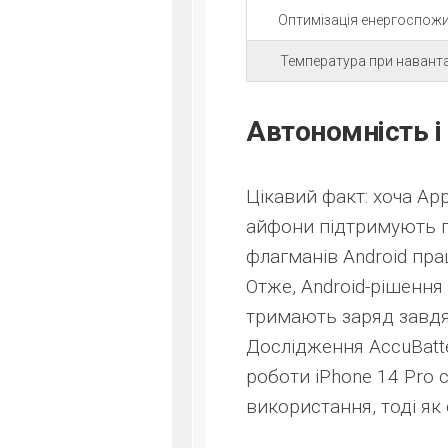
Оптимізація енергоспож
Температура при навант
Автономність і
Цікавий факт: хоча Ap
айфони підтримують по
флагманів Android пр
Отже, Android-рішенн
тримають заряд завдя
Дослідження AccuBatt
роботи iPhone 14 Pro 
використання, тоді як