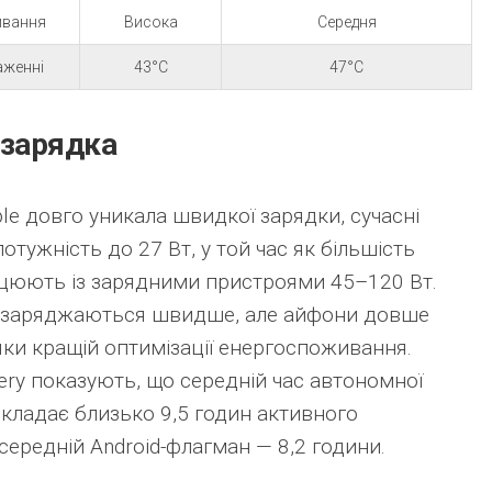
ивання
Висока
Середня
аженні
43°C
47°C
 зарядка
ple довго уникала швидкої зарядки, сучасні
тужність до 27 Вт, у той час як більшість
ацюють із зарядними пристроями 45–120 Вт.
я заряджаються швидше, але айфони довше
ки кращій оптимізації енергоспоживання.
ery показують, що середній час автономної
складає близько 9,5 годин активного
 середній Android-флагман — 8,2 години.