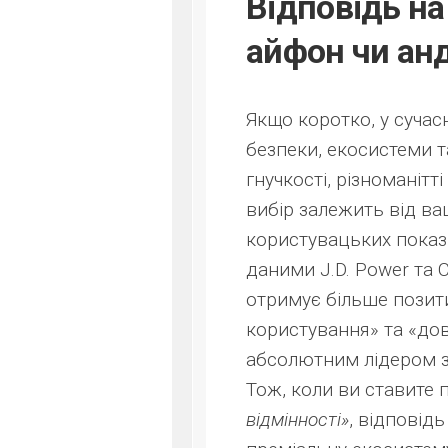
Відповідь н
айфон чи ан
Якщо коротко, у сучас
безпеки, екосистеми та
гнучкості, різноманітт
вибір залежить від ва
користувацьких показн
даними J.D. Power та C
отримує більше позити
користування» та «дов
абсолютним лідером за 
Тож, коли ви ставите
відмінності»
, відповідь