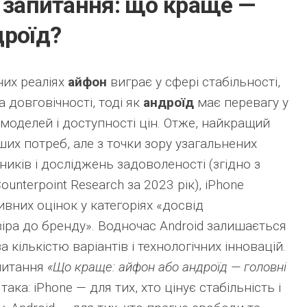
а запитання: що краще —
дроїд?
них реаліях
айфон
виграє у сфері стабільності,
 довговічності, тоді як
андроїд
має перевагу у
і моделей і доступності цін. Отже, найкращий
ших потреб, але з точки зору узагальнених
иків і досліджень задоволеності (згідно з
ounterpoint Research за 2023 рік), iPhone
вних оцінок у категоріях «досвід
іра до бренду». Водночас Android залишається
кількістю варіантів і технологічних інновацій.
 питання
«Що краще: айфон або андроїд — головні
 така: iPhone — для тих, хто цінує стабільність і