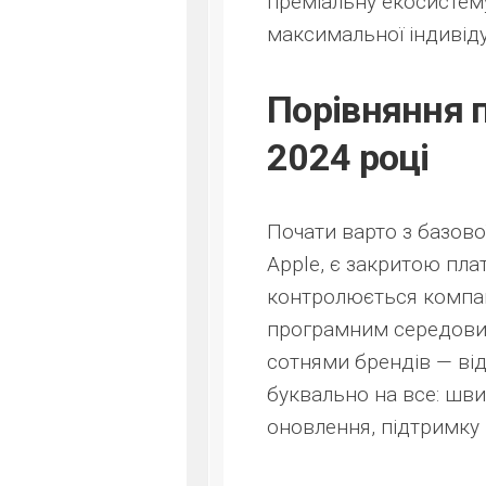
преміальну екосистему
максимальної індивіду
Порівняння п
2024 році
Почати варто з базово
Apple, є закритою пл
контролюється компа
програмним середовищ
сотнями брендів — від
буквально на все: шви
оновлення, підтримку п