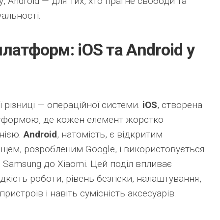
, Android — для тих, хто прагне свободи та
альності.
латформ: iOS та Android у
ї різниці — операційної системи.
iOS
, створена
атформою, де кожен елемент жорстко
нією.
Android
, натомість, є відкритим
ем, розробленим Google, і використовується
 Samsung до Xiaomi. Цей поділ впливає
дкість роботи, рівень безпеки, налаштування,
ристроїв і навіть сумісність аксесуарів.