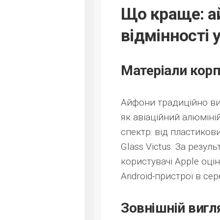
Що краще: а
відмінності 
Матеріали корп
Айфони традиційно ви
як авіаційний алюміні
спектр: від пластиков
Glass Victus. За резу
користувачі Apple оціню
Android-пристрої в се
Зовнішній вигля