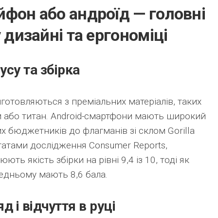
йфон або андроїд — головні
у дизайні та ергономіці
усу та збірка
готовляються з преміальних матеріалів, таких
й або титан. Android-смартфони мають широкий
их бюджетників до флагманів зі склом Gorilla
льтатами дослідження Consumer Reports,
ють якість збірки на рівні 9,4 із 10, тоді як
редньому мають 8,6 бала.
д і відчуття в руці