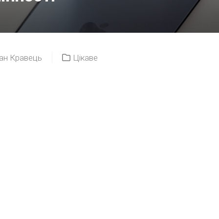
ан Кравець
Цікаве