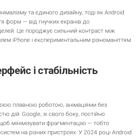
німалізму та єдиного дизайну, тоді як Android
тя форм — від гнучких екранів до
елей. Це породжує сильний контраст між
лем iPhone і експериментальним різноманіттям
ерфейс і стабільність
воєю плавною роботою, анімаціями без
тю дій. Google, зі свого боку, постійно
 щоб мінімізувати фрагментацію — тобто
систем на різних пристроях. У 2024 році Android