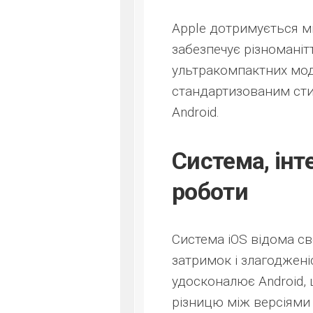
Apple дотримується мі
забезпечує різноманіт
ультракомпактних мод
стандартизованим сти
Android.
Система, інт
роботи
Система iOS відома с
затримок і злагодженіс
удосконалює Android,
різницю між версіями 