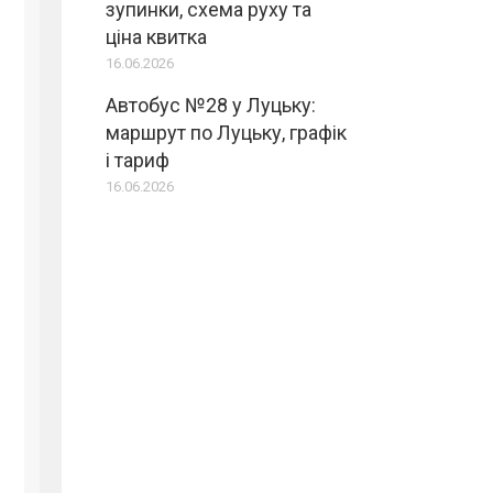
зупинки, схема руху та
ціна квитка
16.06.2026
Автобус №28 у Луцьку:
маршрут по Луцьку, графік
і тариф
16.06.2026