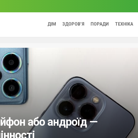
ДІМ
ЗДОРОВ’Я
ПОРАДИ
ТЕХНІКА
йфон або андроїд —
інності