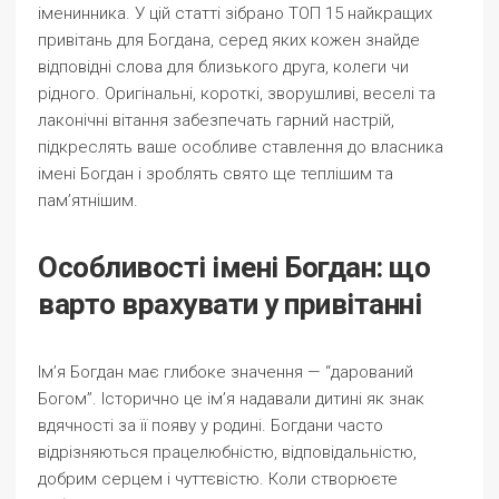
іменинника. У цій статті зібрано ТОП 15 найкращих
привітань для Богдана, серед яких кожен знайде
відповідні слова для близького друга, колеги чи
рідного. Оригінальні, короткі, зворушливі, веселі та
лаконічні вітання забезпечать гарний настрій,
підкреслять ваше особливе ставлення до власника
імені Богдан і зроблять свято ще теплішим та
пам’ятнішим.
Особливості імені Богдан: що
варто врахувати у привітанні
Ім’я Богдан має глибоке значення — “дарований
Богом”. Історично це ім’я надавали дитині як знак
вдячності за її появу у родині. Богдани часто
відрізняються працелюбністю, відповідальністю,
добрим серцем і чуттєвістю. Коли створюєте