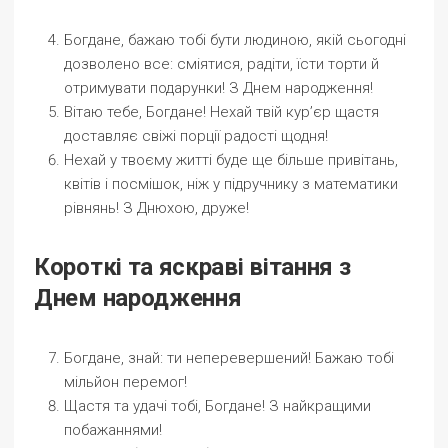
Богдане, бажаю тобі бути людиною, якій сьогодні
дозволено все: сміятися, радіти, їсти торти й
отримувати подарунки! З Днем народження!
Вітаю тебе, Богдане! Нехай твій кур’єр щастя
доставляє свіжі порції радості щодня!
Нехай у твоєму житті буде ще більше привітань,
квітів і посмішок, ніж у підручнику з математики
рівнянь! З Днюхою, друже!
Короткі та яскраві вітання з
Днем народження
Богдане, знай: ти неперевершений! Бажаю тобі
мільйон перемог!
Щастя та удачі тобі, Богдане! З найкращими
побажаннями!