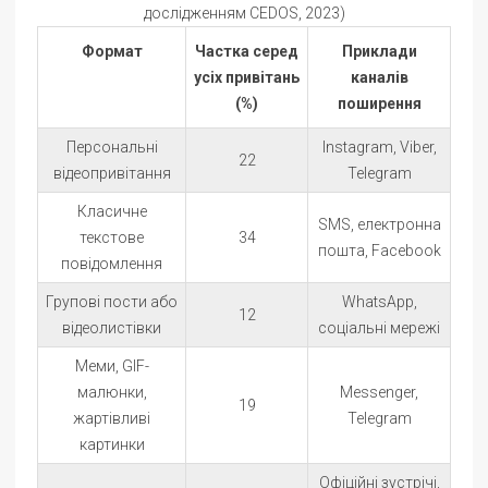
дослідженням CEDOS, 2023)
Формат
Частка серед
Приклади
усіх привітань
каналів
(%)
поширення
Персональні
Instagram, Viber,
22
відеопривітання
Telegram
Класичне
SMS, електронна
текстове
34
пошта, Facebook
повідомлення
Групові пости або
WhatsApp,
12
відеолистівки
соціальні мережі
Меми, GIF-
малюнки,
Messenger,
19
жартівливі
Telegram
картинки
Офіційні зустрічі,