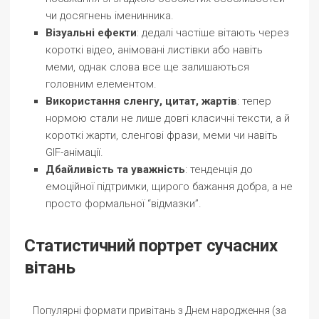
чи досягнень іменинника.
Візуальні ефекти
: дедалі частіше вітають через
короткі відео, анімовані листівки або навіть
меми, однак слова все ще залишаються
головним елементом.
Використання сленгу, цитат, жартів
: тепер
нормою стали не лише довгі класичні тексти, а й
короткі жарти, сленгові фрази, меми чи навіть
GIF-анімації.
Дбайливість та уважність
: тенденція до
емоційної підтримки, щирого бажання добра, а не
просто формальної “відмазки”.
Статистичний портрет сучасних
вітань
Популярні формати привітань з Днем народження (за