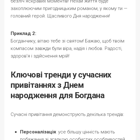
безліч яскравих моментів! Нехай життя буде
захоплюючим пригодницьким романом, у якому ти —
головний герой. Щасливого Дня народження!
Приклад 2:
Богданчику, вітаю тебе зі святом! Бажаю, щоб твоїм
компасом завжди були віра, надія і любов. Радості,
здоров’я і здійснення мрій!
Ключові тренди у сучасних
привітаннях з Днем
народження для Богдана
Сучасні привітання демонструють декілька трендів:
Персоналізація
: усе більшу цінність мають
побажання зі згадкою особистих особливостей