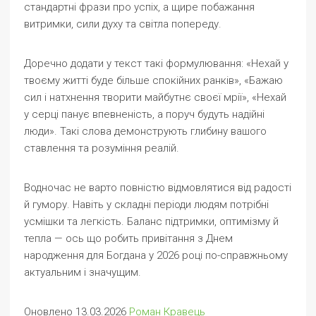
стандартні фрази про успіх, а щире побажання
витримки, сили духу та світла попереду.
Доречно додати у текст такі формулювання: «Нехай у
твоєму житті буде більше спокійних ранків», «Бажаю
сил і натхнення творити майбутнє своєї мрії», «Нехай
у серці панує впевненість, а поруч будуть надійні
люди». Такі слова демонструють глибину вашого
ставлення та розуміння реалій.
Водночас не варто повністю відмовлятися від радості
й гумору. Навіть у складні періоди людям потрібні
усмішки та легкість. Баланс підтримки, оптимізму й
тепла — ось що робить привітання з Днем
народження для Богдана у 2026 році по-справжньому
актуальним і значущим.
Оновлено 13.03.2026
Роман Кравець