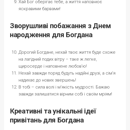
Хай Бог оберігає тебе, а життя наповнює
яскравими барвами!
Зворушливі побажання з Днем
народження для Богдана
Дорогий Богдане, нехай твоє життя буде схоже
на лагідний подих вітру – таке ж легке,
щиросерде і наповнене любов’ю!
Нехай завжди поряд будуть надійні друзі, а сім’я
надихає до нових звершень!
В тобі – сила волі і м’якість мудрості. Бажаю
завжди залишатися вірним собі і своїм мріям!
Креативні та унікальні ідеї
привітань для Богдана