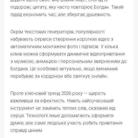
подорожі, цитату, яку часто повторює Богдан. Такий
підхід економить час, але зберігає душевність.
Окрім текстових генераторів, популярності
набувають сервіси створення коротких відео з
автоматичним монтажем фото і підписів. У кілька
кліків можна сформувати динамічне відеопривітання
з музикою, анімацією і персональним зверненням до
Богдана. Це особливо актуально, якщо іменинник
перебуває за кордоном або святкує онлайн.
Проте ключовий тренд 2026 року — щирість
важливіша за ефектність. Навіть найсучасніший
інструмент не замінить теплих слів, сказаних від
серця. Технології лише допомагають оформити
думки, але саме людська участь робить привітання
справді цінним.