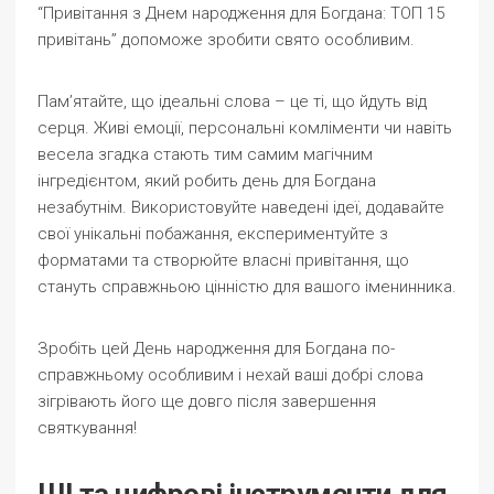
“Привітання з Днем народження для Богдана: ТОП 15
привітань” допоможе зробити свято особливим.
Пам’ятайте, що ідеальні слова – це ті, що йдуть від
серця. Живі емоції, персональні комліменти чи навіть
весела згадка стають тим самим магічним
інгредієнтом, який робить день для Богдана
незабутнім. Використовуйте наведені ідеї, додавайте
свої унікальні побажання, експериментуйте з
форматами та створюйте власні привітання, що
стануть справжньою цінністю для вашого іменинника.
Зробіть цей День народження для Богдана по-
справжньому особливим і нехай ваші добрі слова
зігрівають його ще довго після завершення
святкування!