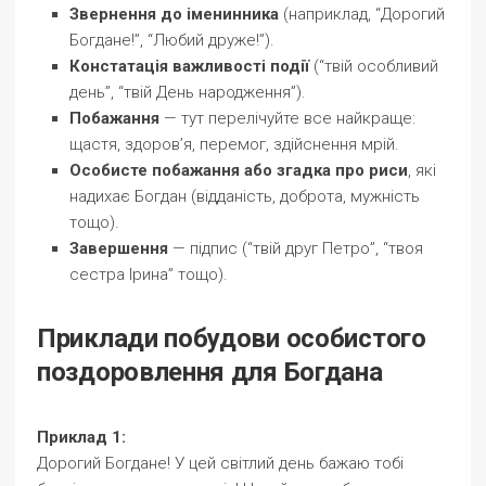
Звернення до іменинника
(наприклад, “Дорогий
Богдане!”, “Любий друже!”).
Констатація важливості події
(“твій особливий
день”, “твій День народження”).
Побажання
— тут перелічуйте все найкраще:
щастя, здоров’я, перемог, здійснення мрій.
Особисте побажання або згадка про риси
, які
надихає Богдан (відданість, доброта, мужність
тощо).
Завершення
— підпис (“твій друг Петро”, “твоя
сестра Ірина” тощо).
Приклади побудови особистого
поздоровлення для Богдана
Приклад 1:
Дорогий Богдане! У цей світлий день бажаю тобі