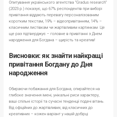
Опитування українського агентства “Gradus research”
(2023 р.) показує, що 67% респондентів при виборі
привітання віддають перевагу персоналізованим
коротким текстам, 19% – відеопривітанням, 14% –
класичним листівкам чи жартівливим картинкам. Це
ще раз підтверджує – головне в привітанні з Днем
народження для Богдана – щирість та креатив!
Висновки: як знайти найкращі
привітання Богдану до Дня
народження
Обираючи побажання для Богдана, опирайтеся на
глибоке значення імені, унікальні риси характеру,
ваші спільні історії та сучасні тенденції подачі вітань.
Від офіційних до жартівливих, від класичних до
креативних – кожен варіант у нашій добірці