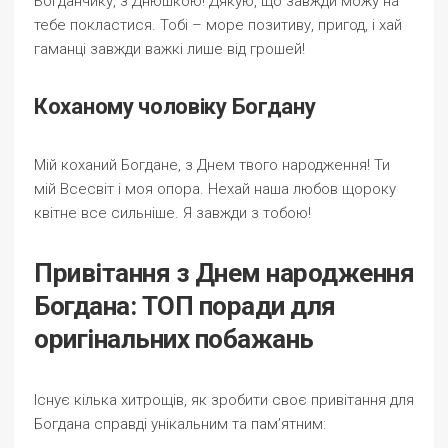
Богданчику, з Днюшкою! Дякую, що завжди можу на
тебе покластися. Тобі – море позитиву, пригод, і хай
гаманці завжди важкі лише від грошей!
Коханому чоловіку Богдану
Мій коханий Богдане, з Днем твого народження! Ти
мій Всесвіт і моя опора. Нехай наша любов щороку
квітне все сильніше. Я завжди з тобою!
Привітання з Днем народження
Богдана: ТОП поради для
оригінальних побажань
Існує кілька хитрощів, як зробити своє привітання для
Богдана справді унікальним та пам’ятним: