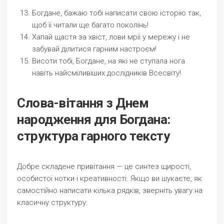
Богдане, бажаю тобі написати свою історію так,
щоб її читали ще багато поколінь!
Хапай щастя за хвіст, лови мрії у мережу і не
забувай ділитися гарним настроєм!
Висоти тобі, Богдане, на які не ступала нога
навіть найсміливіших дослідників Всесвіту!
Слова-вітання з Днем
народження для Богдана:
структура гарного тексту
Добре складене привітання — це синтез щирості,
особистої нотки і креативності. Якщо ви шукаєте, як
самостійно написати кілька рядків, зверніть увагу на
класичну структуру: