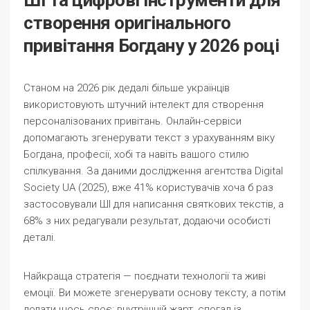
ШІ та цифрові інструменти для
створення оригінального
привітання Богдану у 2026 році
Станом на 2026 рік дедалі більше українців
використовують штучний інтелект для створення
персоналізованих привітань. Онлайн-сервіси
допомагають згенерувати текст з урахуванням віку
Богдана, професії, хобі та навіть вашого стилю
спілкування. За даними дослідження агентства Digital
Society UA (2025), вже 41% користувачів хоча б раз
застосовували ШІ для написання святкових текстів, а
68% з них редагували результат, додаючи особисті
деталі.
Найкраща стратегія — поєднати технології та живі
емоції. Ви можете згенерувати основу тексту, а потім
додати щось своє: внутрішній жарт, спогад із