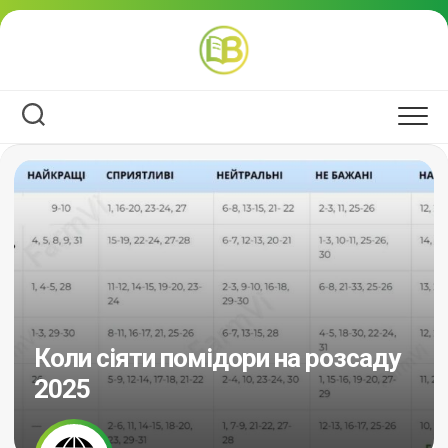
Перейти
до
вмісту
Коли сіяти помідори на розсаду
2025