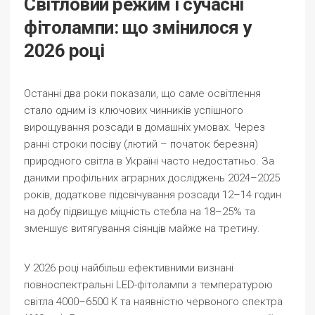
Світловий режим і сучасні
фітолампи: що змінилося у
2026 році
Останні два роки показали, що саме освітлення
стало одним із ключових чинників успішного
вирощування розсади в домашніх умовах. Через
ранні строки посіву (лютий – початок березня)
природного світла в Україні часто недостатньо. За
даними профільних аграрних досліджень 2024–2025
років, додаткове підсвічування розсади 12–14 годин
на добу підвищує міцність стебла на 18–25% та
зменшує витягування сіянців майже на третину.
У 2026 році найбільш ефективними визнані
повноспектральні LED-фітолампи з температурою
світла 4000–6500 К та наявністю червоного спектра