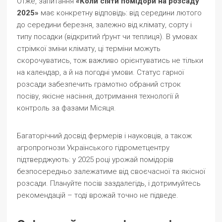
Отже, запитання
«Коли сіяти помідори на розсаду
2025»
має конкретну відповідь: від середини лютого
до середини березня, залежно від клімату, сорту і
типу посадки (відкритий ґрунт чи теплиця). В умовах
стрімкої зміни клімату, ці терміни можуть
скорочуватись, тож важливо орієнтуватись не тільки
на календар, а й на погодні умови. Статус гарної
розсади забезпечить грамотно обраний строк
посіву, якісне насіння, дотримання технології й
контроль за фазами Місяця.
Багаторічний досвід фермерів і науковців, а також
агропрогнози Українського гідрометцентру
підтверджують: у 2025 році урожай помідорів
безпосередньо залежатиме від своєчасної та якісної
розсади. Плануйте посів заздалегідь, і дотримуйтесь
рекомендацій – тоді врожай точно не підведе.