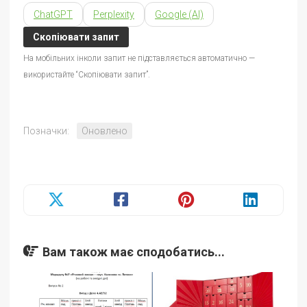
ChatGPT
Perplexity
Google (AI)
Скопіювати запит
На мобільних інколи запит не підставляється автоматично —
використайте “Скопіювати запит”.
Позначки:
Оновлено
Вам також має сподобатись...