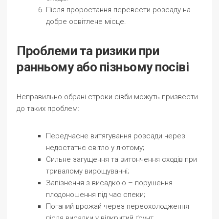
Після проростання перевести розсаду на
добре освітлене місце.
Проблеми та ризики при
ранньому або пізньому посіві
Неправильно обрані строки сівби можуть призвести
до таких проблем:
Передчасне витягування розсади через
недостатнє світло у лютому;
Сильне загущення та витончення сходів при
тривалому вирощуванні;
Запізнення з висадкою – порушення
плодоношення під час спеки;
Поганий врожай через переохолодження
після висадки у відкритий ґрунт.