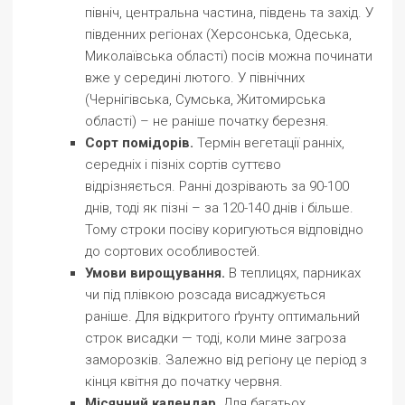
північ, центральна частина, південь та захід. У
південних регіонах (Херсонська, Одеська,
Миколаївська області) посів можна починати
вже у середині лютого. У північних
(Чернігівська, Сумська, Житомирська
області) – не раніше початку березня.
Сорт помідорів.
Термін вегетації ранніх,
середніх і пізніх сортів суттєво
відрізняється. Ранні дозрівають за 90-100
днів, тоді як пізні – за 120-140 днів і більше.
Тому строки посіву коригуються відповідно
до сортових особливостей.
Умови вирощування.
В теплицях, парниках
чи під плівкою розсада висаджується
раніше. Для відкритого ґрунту оптимальний
строк висадки — тоді, коли мине загроза
заморозків. Залежно від регіону це період з
кінця квітня до початку червня.
Місячний календар.
Для багатьох