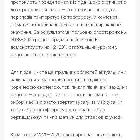
пропонують гібриди томатів із підвищеною стійкістю
до стресових чинників — короткочасної посухи,
перепадів температур і фітофторозу. У контексті
кліматичних коливань в Україні це має вирішальне
значення. За результатами польових спостережень
2023–2025 років, гібриди з позначкою F1
демонструють на 12–20% стабільніший урожай у
регіонах із нестійкою весною.
Для південних та центральних областей актуальними
залишаються жаростійкі сорти з потужною
кореневою системою, тоді як для північних і західних
регіонів — холодостійкі ранньостиглі томати. При
виборі насіння варто звертати увагу на маркування
«стійкий до фітофторозу», «толерантний до
вертицильозу» та «придатний для стресових умов».
Крім того, у 2025–2026 роках зросла популярність