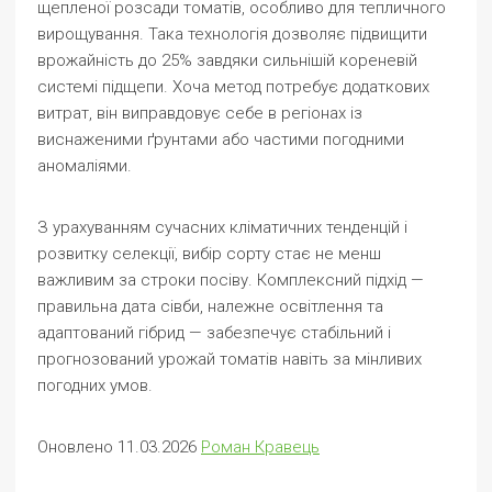
щепленої розсади томатів, особливо для тепличного
вирощування. Така технологія дозволяє підвищити
врожайність до 25% завдяки сильнішій кореневій
системі підщепи. Хоча метод потребує додаткових
витрат, він виправдовує себе в регіонах із
виснаженими ґрунтами або частими погодними
аномаліями.
З урахуванням сучасних кліматичних тенденцій і
розвитку селекції, вибір сорту стає не менш
важливим за строки посіву. Комплексний підхід —
правильна дата сівби, належне освітлення та
адаптований гібрид — забезпечує стабільний і
прогнозований урожай томатів навіть за мінливих
погодних умов.
Оновлено 11.03.2026
Роман Кравець