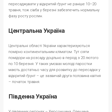
пересаджувати у відкритий ґрунт не раніше 10–20
травня, тож сівба у березні забезпечить нормальну
фазу росту рослин.
Центральна Україна
Центральні області України характеризуються
помірно континентальним кліматом. Тут сіяти
помідори на розсаду доцільно в період з 20 лютого
по 10 березня. У таких умовах молоді паростки
мають достатньо часу для розвитку до пересадки у
відкритий ґрунт – це зазвичай друга половина квітня
– початок травня.
Південна Україна
У південних регіонах – Херсонщина, Одещина,