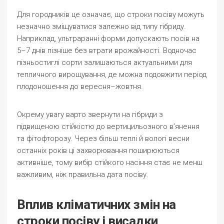
Для городників це означає, що строки посіву можуть
незначно зміщуватися залежно від типу гібриду.
Наприклад, ультраранні форми допускають посів на
5–7 днів пізніше без втрати врожайності. Водночас
пізньостиглі сорти залишаються актуальними для
тепличного вирощування, де можна подовжити період
плодоношення до вересня–жовтня.
Окрему увагу варто звернути на гібриди з
підвищеною стійкістю до вертицильозного в’янення
та фітофторозу. Через більш теплі й вологі весни
останніх років ці захворювання поширюються
активніше, тому вибір стійкого насіння стає не менш
важливим, ніж правильна дата посіву.
Вплив кліматичних змін на
строки посіву і висадки