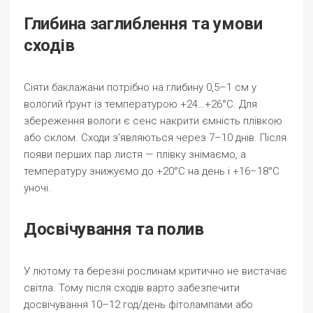
Глибина заглиблення та умови
сходів
Сіяти баклажани потрібно на глибину 0,5–1 см у
вологий ґрунт із температурою +24…+26°С. Для
збереження вологи є сенс накрити ємність плівкою
або склом. Сходи з’являються через 7–10 днів. Після
появи перших пар листя — плівку знімаємо, а
температуру знижуємо до +20°С на день і +16–18°С
уночі.
Досвічування та полив
У лютому та березні рослинам критично не вистачає
світла. Тому після сходів варто забезпечити
досвічування 10–12 год/день фітолампами або