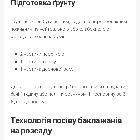
Підготовка ґрунту
Ґрунт повинен бути легким, водо- і повітропроникним,
поживним, із нейтральною або слабокислою
реакцією. Ідеальна суміш:
2 частини перегною
1 частина торфу
1 частина дернової землі
Для дезінфекції ґрунт потрібно пропарити на водяній
бані 1 годину або полити розчином Фітоспорину за 3–
5 днів до посіву.
Технологія посіву баклажанів
на розсаду