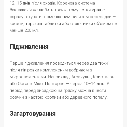
12–15 днів після сходів. Коренева система
баклажанів не любить травм, тому лотки краще
одразу готувати зі зменшеним ризиком пересадки —
касети, торф’яні таблетки або стаканчики об’ємом не
менше 200 мл.
Підживлення
Перше підживлення проводиться через два тижні
після пікіровки комплексним добривом з
мікроелементами. Наприклад, Агрикульт, Кристалон
або Органік Мікс. Повторне — через 10–14 днів. У
період перед висадкою на грядку можна внести
розчин з настою кропиви або деревного попелу.
Загартовування