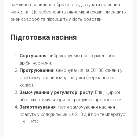
важливо правильно обрати та підготувати посівний
матеріал. Це забезпечить рівномірні сходи, зменшить
ризик хвороб та підвищить якість розсади.
Підготовка насіння
Сортування
: вибраковуємо пошкоджені або
дрібні насінини.
Протруювання
: замочування на 20–30 хвилин у
слабкому розчині марганцівки (перманганат
калію).
Замочування у регуляторі росту
: Епін, Циркон
або інші стимулятори покращують проростання.
Загартовування
: після замочування насіння
кладуть у холодильник на 2–3 дні при температурі
+3…+5°С.