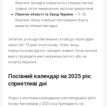
березня: висадка планується у перших числах
травня, після завершення загрози заморозків.
Північні області та Захід України
— 5–20
березня: більш повільне прогрівання ґрунту
вимагає пізнішої висадки.
Загалом, розсада баклажана готова до пересадки
через 60–75 днів після посіву. Отже, якщо
планується висадка в середині травня, посів насіння
варто проводити вже наприкінці лютого або на
початку березня.
Посівний календар на 2025 рік:
сприятливі дні
Згідно з місячним календарем, рекомендовані дати
посіву баклажанів у 2025 році припадають на: