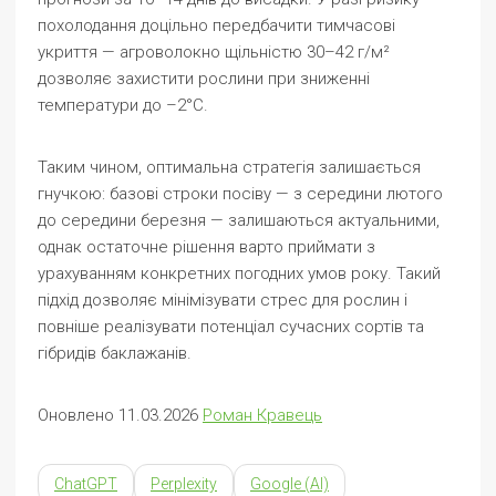
похолодання доцільно передбачити тимчасові
укриття — агроволокно щільністю 30–42 г/м²
дозволяє захистити рослини при зниженні
температури до –2°С.
Таким чином, оптимальна стратегія залишається
гнучкою: базові строки посіву — з середини лютого
до середини березня — залишаються актуальними,
однак остаточне рішення варто приймати з
урахуванням конкретних погодних умов року. Такий
підхід дозволяє мінімізувати стрес для рослин і
повніше реалізувати потенціал сучасних сортів та
гібридів баклажанів.
Оновлено 11.03.2026
Роман Кравець
ChatGPT
Perplexity
Google (AI)