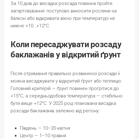
За 10 днів до висадки розсада повинна пройти
загартовування: поступово виносити рослини на
балкон або відкривати вікно при температурі не
нижче +10…+12°С.
Коли пересаджувати розсаду
баклажанів у відкритий ґрунт
Після отримання правильно розвиненої розсади її
можна висаджувати у відкритий ґрунт або теплицю.
Головний критерій — ґрунт повинен прогрітися до
+15°С, а середньодобова температура — стабільно
бути вище +12°С. У 2025 році планована висадка
розсади баклажанів залежно від регіону:
Південь — 10–20 квітня
Центр — 1–10 травня