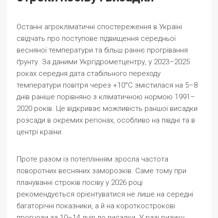
Останні агрокліматичні спостереження в Україні
свідчать про поступове підвищення середньої
весняної температури та більш раннє прогрівання
ґрунту. За даними Укргідрометцентру, у 2023–2025
роках середня дата стабільного переходу
температури повітря через +10°С змістилася на 5–8
днів раніше порівняно з кліматичною нормою 1991–
2020 років. Це відкриває можливість раншої висадки
розсади в окремих регіонах, особливо на півдні та в
центрі країни.
Проте разом із потеплінням зросла частота
поворотних весняних заморозків. Саме тому при
плануванні строків посіву у 2026 році
рекомендується орієнтуватися не лише на середні
багаторічні показники, а й на короткострокові
прогнози за 10–14 днів до висадки. У разі ризику