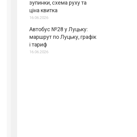
зупинки, схема руху та
ціна квитка
16.06.2026
Автобус №28 у Луцьку:
маршрут по Луцьку, графік
і тариф
16.06.2026