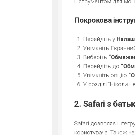
інструментом для моні
Покрокова інстру
Перейдіть у
Налаш
Увімкніть Екранний
Виберіть
“Обмежен
Перейдіть до
“Обм
Увімкніть опцію
“О
У розділі “Ніколи 
2. Safari з ба
Safari дозволяє інтегр
користувача. Також ч