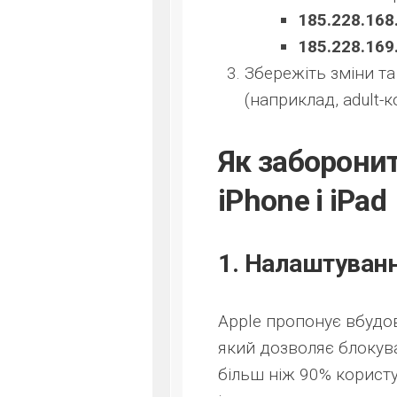
185.228.168
185.228.169
Збережіть зміни та
(наприклад, adult-к
Як заборонит
iPhone і iPad
1. Налаштуванн
Apple пропонує вбудов
який дозволяє блокува
більш ніж 90% корист