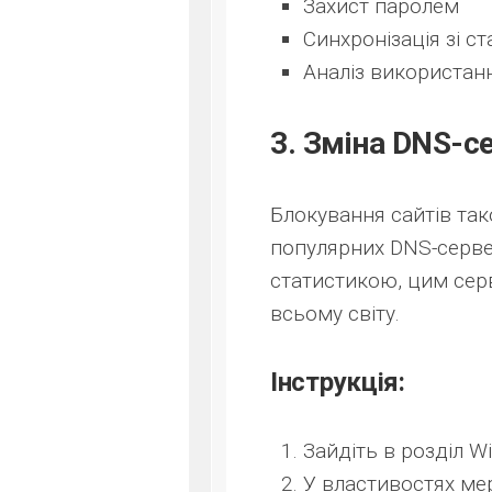
Захист паролем
Синхронізація зі 
Аналіз використан
3. Зміна DNS-с
Блокування сайтів та
популярних DNS-сервер
статистикою, цим сер
всьому світу.
Інструкція:
Зайдіть в розділ W
У властивостях мер