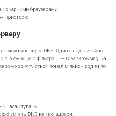
стаціонарними браузерами
ня пристрою
ерверу
кож можливе через DNS. Один з надзвичайно
ів із функцією фільтрації — CleanBrowsing. За
вером користуються понад мільйон родин по
i-Fi налаштувань.
ежі змініть DNS на такі адреси: