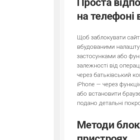
Проста відпо
на телефоні 
Щоб заблокувати сайт 
вбудованими налашту
застосунками або фун
залежності від операц
через батьківський ко
iPhone — через функці
або встановити браузе
подано детальні покро
Методи блоку
пристроях