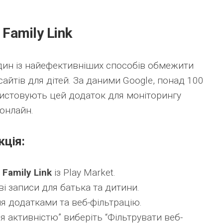
 Family Link
один із найефективніших способів обмежити
айтів для дітей. За даними Google, понад 100
ристовують цей додаток для моніторингу
 онлайн.
кція:
 Family Link
із Play Market.
і записи для батька та дитини.
я додатками та веб-фільтрацію.
ня активністю” виберіть “Фільтрувати веб-