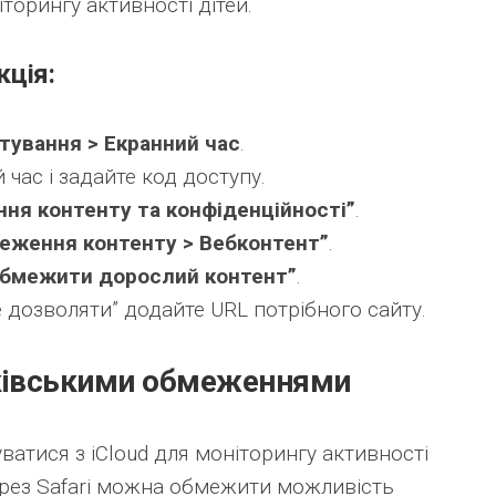
торингу активності дітей.
кція:
тування > Екранний час
.
 час і задайте код доступу.
ня контенту та конфіденційності”
.
еження контенту > Вебконтент”
.
бмежити дорослий контент”
.
не дозволяти” додайте URL потрібного сайту.
тьківськими обмеженнями
уватися з iCloud для моніторингу активності
ерез Safari можна обмежити можливість