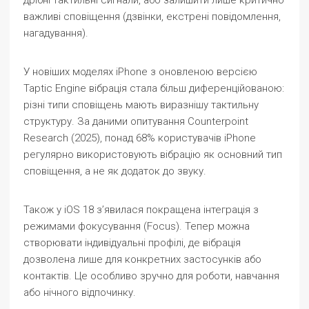
дрібні тактильні сигнали, або залишити лише критично
важливі сповіщення (дзвінки, екстрені повідомлення,
нагадування).
У новіших моделях iPhone з оновленою версією
Taptic Engine вібрація стала більш диференційованою:
різні типи сповіщень мають виразнішу тактильну
структуру. За даними опитування Counterpoint
Research (2025), понад 68% користувачів iPhone
регулярно використовують вібрацію як основний тип
сповіщення, а не як додаток до звуку.
Також у iOS 18 з’явилася покращена інтеграція з
режимами фокусування (Focus). Тепер можна
створювати індивідуальні профілі, де вібрація
дозволена лише для конкретних застосунків або
контактів. Це особливо зручно для роботи, навчання
або нічного відпочинку.