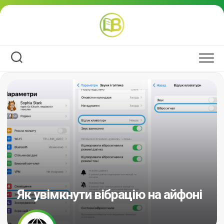
Перейти
до
вмісту
Як увімкнути вібрацію на айфоні