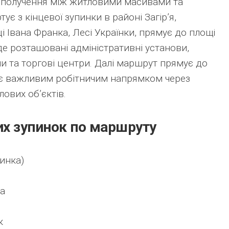
сполучення між житловими масивами та
ує з кінцевої зупинки в районі Загір’я,
і Івана Франка, Лесі Українки, прямує до площі
 де розташовані адміністративні установи,
ни та торгові центри. Далі маршрут прямує до
й є важливим робітничим напрямком через
ових об’єктів.
их зупинок по маршруту
пинка)
ка
к