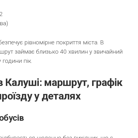
2
ева)
езпечує рівномірне покриття міста. В
шрут займає близько 40 хвилин у звичайний
 години пік.
 Калуші: маршрут, графік
проїзду у деталях
обусів
ідбувається щоденно без вихідних, що є