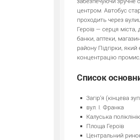
забезпечуючи зручне 
центром. Автобус старт
проходить через вулиц
Героїв — серця міста,
банки, аптеки, магази
району Підгірки, яки
концентрацію промисл
Список основн
Загір’я (кінцева зу
вул. І. Франка
Калуська полікліні
Площа Героїв
Центральний рино