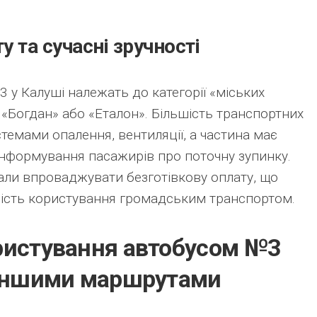
 та сучасні зручності
у Калуші належать до категорії «міських
 «Богдан» або «Еталон». Більшість транспортних
темами опалення, вентиляції, а частина має
інформування пасажирів про поточну зупинку.
али впроваджувати безготівкову оплату, що
ність користування громадським транспортом.
ристування автобусом №3
 іншими маршрутами