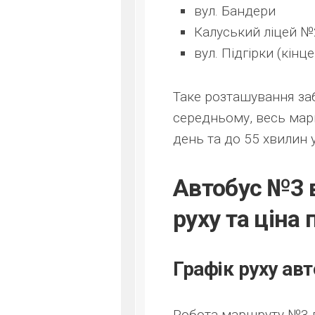
вул. Бандери
Калуський ліцей №
вул. Підгірки (кінц
Таке розташування заб
середньому, весь мар
день та до 55 хвилин у
Автобус №3 в
руху та ціна 
Графік руху авт
Робота маршруту №3 в