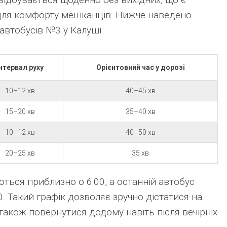
ля комфорту мешканців. Нижче наведено
автобусів №3 у Калуші:
Інтервал руху
Орієнтовний час у дорозі
10–12 хв
40–45 хв
15–20 хв
35–40 хв
10–12 хв
40–50 хв
20–25 хв
35 хв
ться приблизно о 6:00, а останній автобус
. Такий графік дозволяє зручно дістатися на
 також повернутися додому навіть після вечірніх