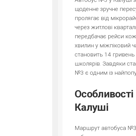
щоденне зручне перес
пролягає від мікрорайо
через житлові квартал
передбачає рейси кожн
хвилин у міжпіковий ч
становить 14 гривень
школярів. Завдяки ста
№3 є одним із найпоп
Особливості
Калуші
Маршрут автобуса №3 