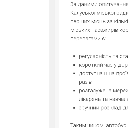
За даними опитування
Калуської міської рад
перших місць за кіль
міських пасажирів к
перевагами є:
регулярність та ста
короткий час у дор
доступна ціна проїз
разів;
розгалужена мереж
лікарень та навчал
зручний розклад дл
Таким чином, автобус 