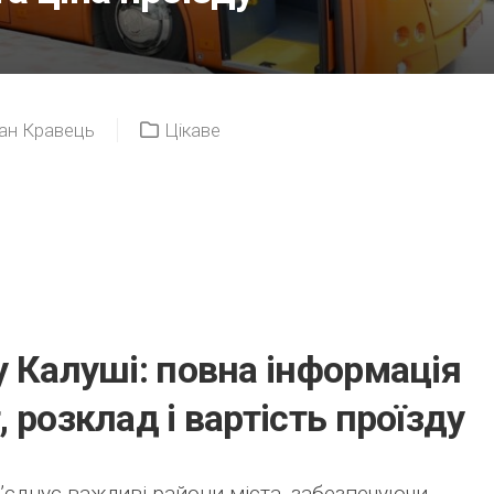
ан Кравець
Цікаве
 Калуші: повна інформація
 розклад і вартість проїзду
’єднує важливі райони міста, забезпечуючи