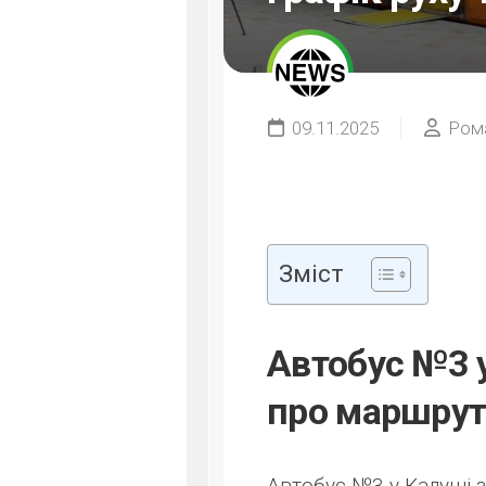
09.11.2025
Ром
Зміст
Автобус №3 у
про маршрут,
Автобус №3 у Калуші з