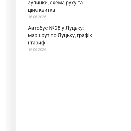
зупинки, схема руху та
ціна квитка
16.06.2026
Автобус №28 у Луцьку:
маршрут по Луцьку, графік
і тариф
16.06.2026