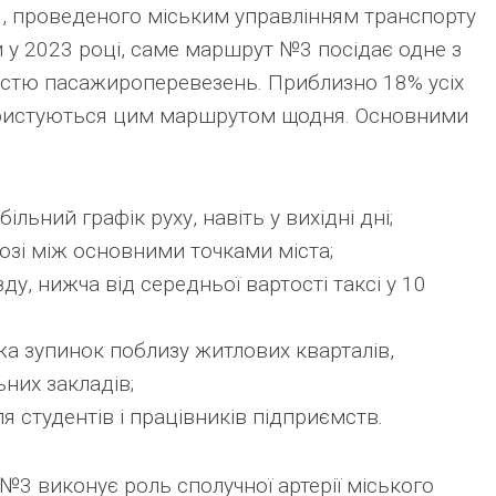
, проведеного міським управлінням транспорту
и у 2023 році, саме маршрут №3 посідає одне з
кістю пасажироперевезень. Приблизно 18% усіх
ористуються цим маршрутом щодня. Основними
більний графік руху, навіть у вихідні дні;
озі між основними точками міста;
ду, нижча від середньої вартості таксі у 10
а зупинок поблизу житлових кварталів,
ьних закладів;
я студентів і працівників підприємств.
№3 виконує роль сполучної артерії міського