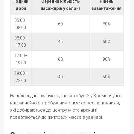
Години
Середня кількість
Рівень
доби
пасажирів у салоні
завантаження
05:00–
60
80%
08:00
08:00–
45
60%
17:00
17:00–
68
90%
19:00
19:00–
40
50%
22:00
Наведені дані вказують, що автобус 2 у Кременчуці є
надзвичайно затребуваним саме серед працівників,
які добираються до центру міста вранці й
повертаються до житлових масивів увечері.