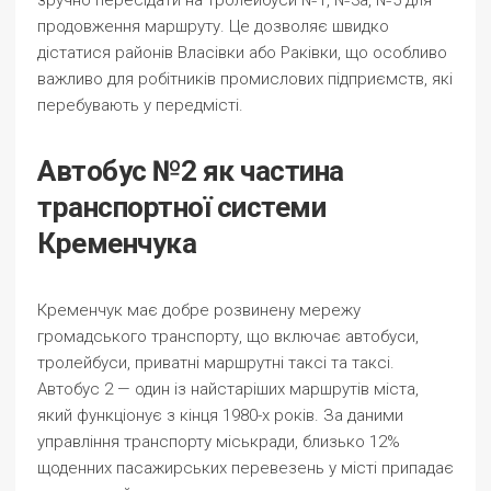
зручно пересідати на тролейбуси №1, №3а, №5 для
продовження маршруту. Це дозволяє швидко
дістатися районів Власівки або Раківки, що особливо
важливо для робітників промислових підприємств, які
перебувають у передмісті.
Автобус №2 як частина
транспортної системи
Кременчука
Кременчук має добре розвинену мережу
громадського транспорту, що включає автобуси,
тролейбуси, приватні маршрутні таксі та таксі.
Автобус 2 — один із найстаріших маршрутів міста,
який функціонує з кінця 1980-х років. За даними
управління транспорту міськради, близько 12%
щоденних пасажирських перевезень у місті припадає