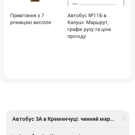
Привітання з 7
Автобус №11Б в
річницею весілля
Калуші: Маршрут,
графік руху та ціна
проїзду
Автобус 3А в Кременчуці: чинний маршрут і ціна проїзду