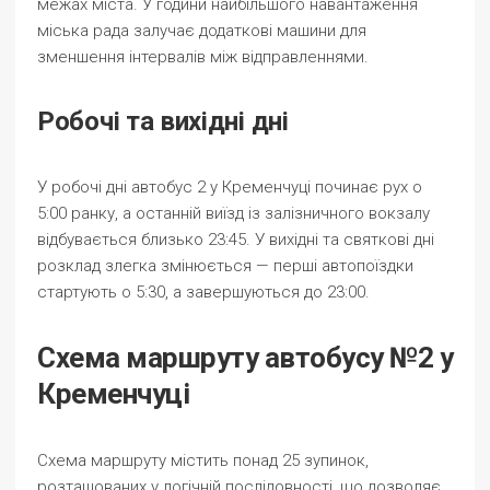
межах міста. У години найбільшого навантаження
міська рада залучає додаткові машини для
зменшення інтервалів між відправленнями.
Робочі та вихідні дні
У робочі дні автобус 2 у Кременчуці починає рух о
5:00 ранку, а останній виїзд із залізничного вокзалу
відбувається близько 23:45. У вихідні та святкові дні
розклад злегка змінюється — перші автопоїздки
стартують о 5:30, а завершуються до 23:00.
Схема маршруту автобусу №2 у
Кременчуці
Схема маршруту містить понад 25 зупинок,
розташованих у логічній послідовності, що дозволяє