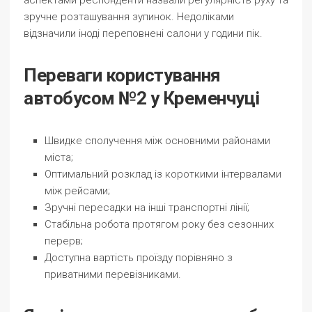
аспектами респонденти назвали регулярність руху та
зручне розташування зупинок. Недоліками
відзначили іноді переповнені салони у години пік.
Переваги користування
автобусом №2 у Кременчуці
Швидке сполучення між основними районами
міста;
Оптимальний розклад із короткими інтервалами
між рейсами;
Зручні пересадки на інші транспортні лінії;
Стабільна робота протягом року без сезонних
перерв;
Доступна вартість проїзду порівняно з
приватними перевізниками.