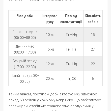
Час доби
Інтервал
Період
Кількість
руху
експлуатації
рейсів
Ранкові години
10 хв
Пн–Нд
15
(05:00–08:00)
Денний час
15 хв
Пн–Пт
27
(08:00–17:00)
Вечірній період
12 хв
Пн–Нд
22
(17:00–22:30)
Пізній час (22:30–
20 хв
Пт, Сб
6
00:00)
Таким чином, протягом доби автобус №2 здійснює
понад 60 рейсів у кожному напрямку, що забезпечує
пасажирам стабільне транспортне сполучення у