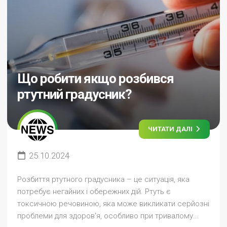
Що робити якщо розбився
ртутний градусник?
ЧИТАТИ ДАЛІ
25.10.2024
Розбиття ртутного градусника – це ситуація, яка
потребує негайних і обережних дій. Ртуть є
токсичною речовиною, яка може викликати серйозні
проблеми для здоров’я, особливо при тривалому...